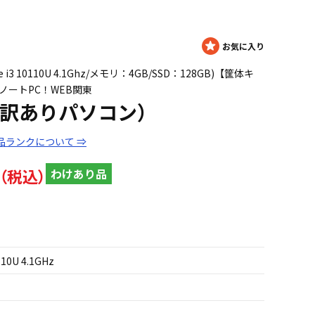
e i3 10110U 4.1Ghz/メモリ：4GB/SSD：128GB)【筐体キ
ノートPC！WEB関東
/D（訳ありパソコン）
品ランクについて ⇒
わけあり品
110U 4.1GHz