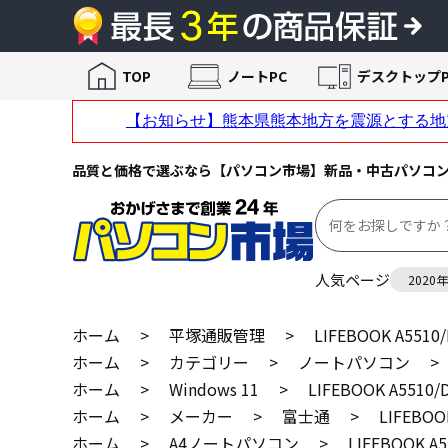
TOP
ノートPC
デスクトップP
品質と価格で選ぶなら【パソコン市場】新品・中古パソコ
人気ページ
2020
ホーム
>
平塚通販管理
>
LIFEBOOK A5
ホーム
>
カテゴリー
>
ノートパソコン
>
ホーム
>
Windows 11
>
LIFEBOOK A55
ホーム
>
メーカー
>
富士通
>
LIFEBO
ホーム
>
A4ノートパソコン
>
LIFEBOOK