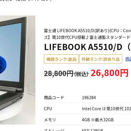
富士通 LIFEBOOK A5510/D(訳あり)(CPU：Cor
ズ】第10世代CPU搭載♪富士通製スタンダード
LIFEBOOK A5510
商
機能ランク:並品
外観ランク:訳あり品
26,800円
28,800円
商品コード
196284
CPU
Intel Core i3 第10世代 10
メモリ
4GB ※最大32GB
ストレージ
SSD 128GB