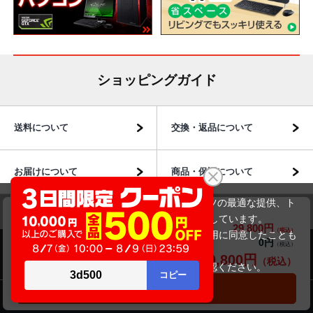
ショッピングガイド
送料について
交換・返品について
お届けについて
商品・保証について
当サイトでは利用体験の向上およびコンテンツの最適な提供、ト
NEC VersaPro VKT16XZG2(第8世代CPU)
ラフィックの分析を目的としてCookieを使用しています。
29,800円
商品価格(税込)
33,800円
サイトの閲覧を継続された場合、Cookieの利用に同意したことも
0円
オプション小計価格(税込)
のといたします。
29,800円
商品のご案内
商品合計価格(税込)
詳細については
プライバシーポリシー
をご確認ください。
承諾する
カートに入れる
パソコン市場について