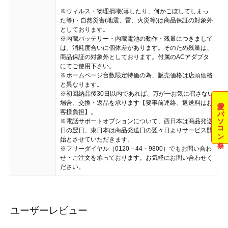
※ウィルス・物理損壊(落したり、何かこぼしてしまっ
た等)・自然災害(地震、雷、火災等)は商品保証の対象外
としております。
※内蔵バッテリー・内蔵電池の動作・残量につきまして
は、消耗度合いに個体差があります。そのため残量は、
商品保証の対象外としております。付属のACアダプタ
にてご使用下さい。
※ホームページ台数限定特価の為、販売価格は店頭価格
と異なります。
※初回納品後30日以内であれば、万が一お気に召さない
夏のパソコン祭
場合、交換・返品を承ります【要事前連絡、返送料はお
客様負担】。
※電話サポートオプションについて、西日本は商品発送
日の翌日、東日本は商品発送日の翌々日よりサービス開
始とさせていただきます。
※フリーダイヤル（0120－44－9800）でもお問い合わ
せ・ご注文を承っております。お気軽にお問い合わせく
ださい。
ユーザーレビュー