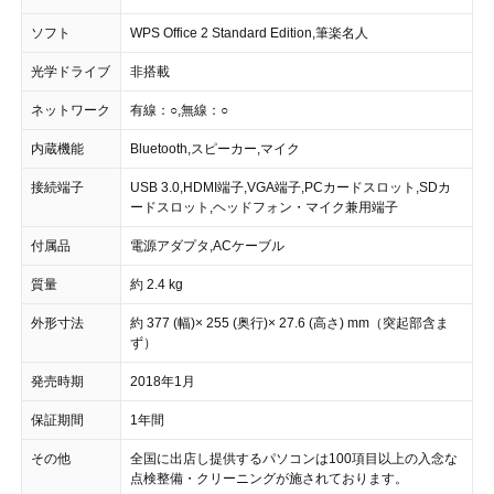
ソフト
WPS Office 2 Standard Edition,筆楽名人
光学ドライブ
非搭載
ネットワーク
有線：○,無線：○
内蔵機能
Bluetooth,スピーカー,マイク
接続端子
USB 3.0,HDMI端子,VGA端子,PCカードスロット,SDカ
ードスロット,ヘッドフォン・マイク兼用端子
付属品
電源アダプタ,ACケーブル
質量
約 2.4 kg
外形寸法
約 377 (幅)× 255 (奥行)× 27.6 (高さ) mm（突起部含ま
ず）
発売時期
2018年1月
保証期間
1年間
その他
全国に出店し提供するパソコンは100項目以上の入念な
点検整備・クリーニングが施されております。