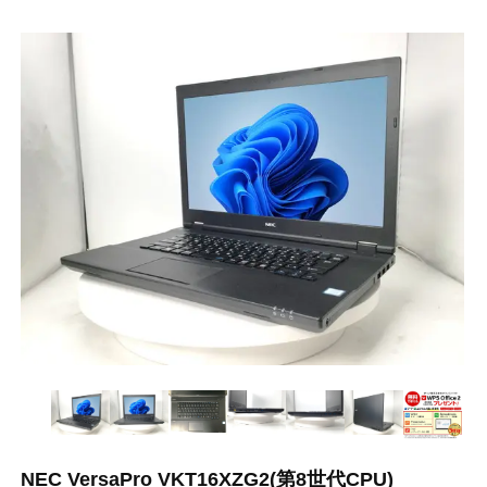
NEC VersaPro VKT16XZG2(第8世代CPU)