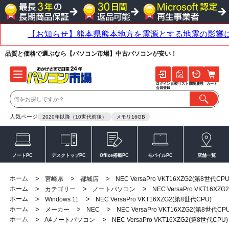
品質と価格で選ぶなら【パソコン市場】中古パソコンが安い！
ログイン
比較リスト
閲覧履歴
カート
会員登録
人気ページ
2020年以降（10世代前後）
メモリ16GB
ノートPC
デスクトップPC
Office搭載PC
モバイルPC
店舗一覧
ホーム
>
>
>
宮崎県
都城店
NEC VersaPro VKT16XZG2(第8世代CPU
ホーム
>
>
>
カテゴリー
ノートパソコン
NEC VersaPro VKT16XZ
ホーム
>
>
Windows 11
NEC VersaPro VKT16XZG2(第8世代CPU)
ホーム
>
>
>
メーカー
NEC
NEC VersaPro VKT16XZG2(第8世代CPU
ホーム
>
>
A4ノートパソコン
NEC VersaPro VKT16XZG2(第8世代CPU)