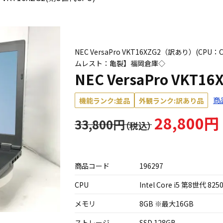
NEC VersaPro VKT16XZG2（訳あり）(CPU：C
ムレスト：亀裂】福岡倉庫◇
NEC VersaPro VKT1
商
機能ランク:並品
外観ランク:訳あり品
28,800円
33,800円
商品コード
196297
CPU
Intel Core i5 第8世代 825
メモリ
8GB ※最大16GB
ストレージ
SSD 128GB