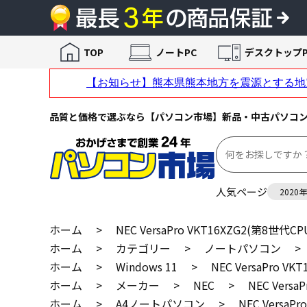
TOP
ノートPC
デスクトップP
品質と価格で選ぶなら【パソコン市場】新品・中古パソコ
人気ページ
2020
ホーム
>
NEC VersaPro VKT16XZG2(第8世代CP
ホーム
>
カテゴリー
>
ノートパソコン
>
ホーム
>
Windows 11
>
NEC VersaPro V
ホーム
>
メーカー
>
NEC
>
NEC Versa
ホーム
>
A4ノートパソコン
>
NEC VersaP