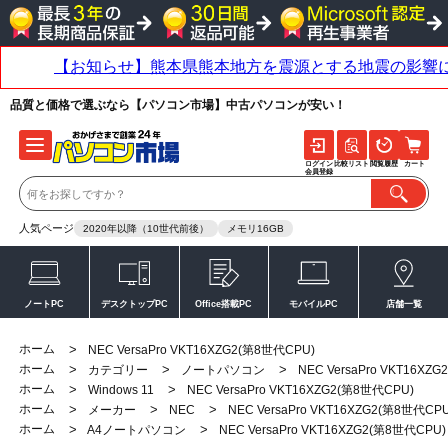
品質と価格で選ぶなら【パソコン市場】中古パソコンが安い！
ログイン
比較リスト
閲覧履歴
カート
会員登録
人気ページ
2020年以降（10世代前後）
メモリ16GB
ノートPC
デスクトップPC
Office搭載PC
モバイルPC
店舗一覧
ホーム
>
NEC VersaPro VKT16XZG2(第8世代CPU)
ホーム
>
>
>
カテゴリー
ノートパソコン
NEC VersaPro VKT16XZ
ホーム
>
>
Windows 11
NEC VersaPro VKT16XZG2(第8世代CPU)
ホーム
>
>
>
メーカー
NEC
NEC VersaPro VKT16XZG2(第8世代CPU
ホーム
>
>
A4ノートパソコン
NEC VersaPro VKT16XZG2(第8世代CPU)