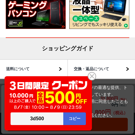
ショッピングガイド
送料について
交換・返品について
当サイトでは利用体験の向上およびコンテンツの最適な提供、ト
お届けについて
商品・保証について
NEC VersaPro VKT16XZG2(第8世代CPU)
ラフィックの分析を目的としてCookieを使用しています。
31,800円
商品価格(税込)
33,800円
サイトの閲覧を継続された場合、Cookieの利用に同意したことも
0円
オプション小計価格(税込)
のといたします。
31,800円
商品合計価格(税込)
詳細については
プライバシーポリシー
をご確認ください。
承諾する
カートに入れる
商品のご案内