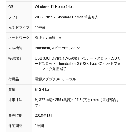
OS
Windows 11 Home 64bit
ソフト
WPS Office 2 Standard Edition,筆楽名人
光学ドライブ
非搭載
ネットワーク
有線：○,無線：○
内蔵機能
Bluetooth,スピーカー,マイク
接続端子
USB 3.0,HDMI端子,VGA端子,PCカードスロット,SDカ
ードスロット,Thunderbolt 3 (USB Type-C),ヘッドフォ
ン・マイク兼用端子
付属品
電源アダプタ,ACケーブル
質量
約 2.4 kg
外形寸法
約 377 (幅)× 255 (奥行)× 27.6 (高さ) mm（突起部含ま
ず）
発売時期
2018年1月
保証期間
1年間