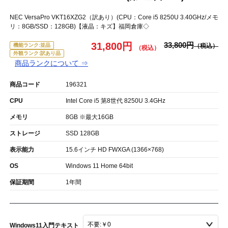
NEC VersaPro VKT16XZG2（訳あり）(CPU：Core i5 8250U 3.40GHz/メモ
リ：8GB/SSD：128GB)【液晶：キズ】福岡倉庫◇
31,800円
33,800円
機能ランク:並品
外観ランク:訳あり品
商品ランクについて ⇒
商品コード
196321
CPU
Intel Core i5 第8世代 8250U 3.4GHz
メモリ
8GB ※最大16GB
ストレージ
SSD 128GB
表示能力
15.6インチ HD FWXGA (1366×768)
OS
Windows 11 Home 64bit
保証期間
1年間
Windows11入門テキスト