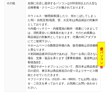
その他
全国に出店し提供するパソコンは100項目以上の入念な
点検整備・クリーニングが施されております。
※ウィルス・物理損壊(落したり、何かこぼしてしまっ
た等)・自然災害(地震、雷、火災等)は商品保証の対象外
としております。
※内蔵バッテリー・内蔵電池の動作・残量につきまして
は、消耗度合いに個体差があります。そのため残量は、
商品保証の対象外としております。付属のACアダプタ
にてご使用下さい。
※ホームページ台数限定特価の為、販売価格は店頭価格
夏のパソコン祭
と異なります。
※初回納品後30日以内であれば、万が一お気に召さない
場合、交換・返品を承ります【要事前連絡、返送料はお
客様負担】。
※電話サポートオプションについて、西日本は商品発送
日の翌日、東日本は商品発送日の翌々日よりサービス開
始とさせていただきます。
※フリーダイヤル（0120－44－9800）でもお問い合わ
せ・ご注文を承っております。お気軽にお問い合わせく
ださい。