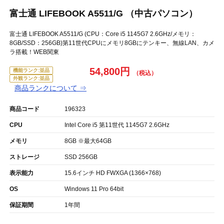
富士通 LIFEBOOK A5511/G （中古パソコン）
富士通 LIFEBOOK A5511/G (CPU：Core i5 1145G7 2.6GHz/メモリ：
8GB/SSD：256GB)第11世代CPUにメモリ8GBにテンキー、無線LAN、カメ
ラ搭載！WEB関東
54,800円
機能ランク:並品
外観ランク:並品
商品ランクについて ⇒
商品コード
196323
CPU
Intel Core i5 第11世代 1145G7 2.6GHz
メモリ
8GB ※最大64GB
ストレージ
SSD 256GB
表示能力
15.6インチ HD FWXGA (1366×768)
OS
Windows 11 Pro 64bit
保証期間
1年間