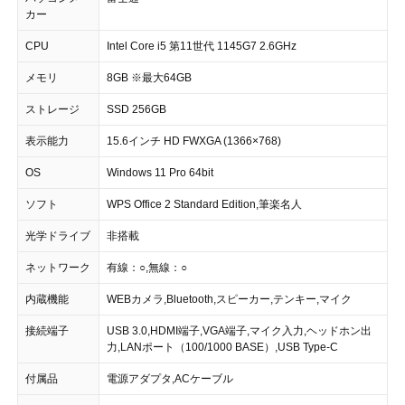
カー
CPU
Intel Core i5 第11世代 1145G7 2.6GHz
メモリ
8GB ※最大64GB
ストレージ
SSD 256GB
表示能力
15.6インチ HD FWXGA (1366×768)
OS
Windows 11 Pro 64bit
ソフト
WPS Office 2 Standard Edition,筆楽名人
光学ドライブ
非搭載
ネットワーク
有線：○,無線：○
内蔵機能
WEBカメラ,Bluetooth,スピーカー,テンキー,マイク
接続端子
USB 3.0,HDMI端子,VGA端子,マイク入力,ヘッドホン出
力,LANポート（100/1000 BASE）,USB Type-C
付属品
電源アダプタ,ACケーブル