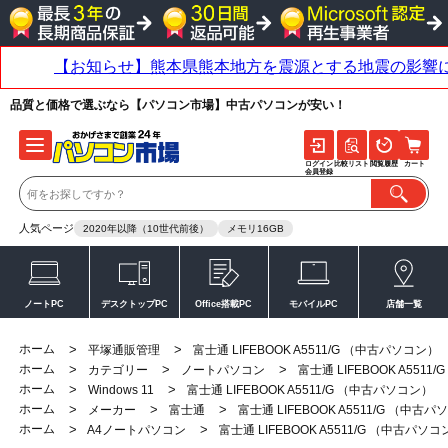
品質と価格で選ぶなら【パソコン市場】中古パソコンが安い！
ログイン
比較リスト
閲覧履歴
カート
会員登録
人気ページ
2020年以降（10世代前後）
メモリ16GB
ノートPC
デスクトップPC
Office搭載PC
モバイルPC
店舗一覧
ホーム
>
>
平塚通販管理
富士通 LIFEBOOK A5511/G （中古パソコン）
ホーム
>
>
>
カテゴリー
ノートパソコン
富士通 LIFEBOOK A551
ホーム
>
>
Windows 11
富士通 LIFEBOOK A5511/G （中古パソコン）
ホーム
>
>
>
メーカー
富士通
富士通 LIFEBOOK A5511/G （中古
ホーム
>
>
A4ノートパソコン
富士通 LIFEBOOK A5511/G （中古パソ