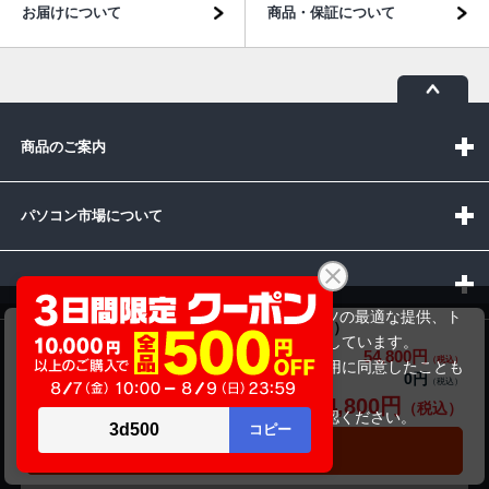
お届けについて
商品・保証について
商品のご案内
パソコン市場について
パソコン販売以外のサービス
当サイトでは利用体験の向上およびコンテンツの最適な提供、ト
富士通 LIFEBOOK A5511/G （中古パソコン）
ラフィックの分析を目的としてCookieを使用しています。
54,800円
商品価格(税込)
お問い合わせ
サイトの閲覧を継続された場合、Cookieの利用に同意したことも
0円
オプション小計価格(税込)
のといたします。
54,800円
商品合計価格(税込)
詳細については
プライバシーポリシー
をご確認ください。
承諾する
カートに入れる
受付時間：10:00~19:00(休業:日曜日)