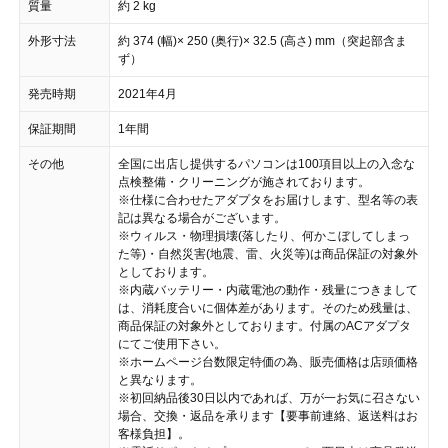
質量
約 2 kg
外形寸法
約 374 (幅)× 250 (奥行)× 32.5 (高さ) mm（突起部含ま
ず）
発売時期
2021年4月
保証期間
1年間
その他
全国に出店し提供するパソコンは100項目以上の入念な
点検整備・クリーニングが施されております。
※仕様に合わせたアダプタをお届けします、型名等の表
記は異なる場合がございます。
※ウィルス・物理損壊(落したり、何かこぼしてしまっ
た等)・自然災害(地震、雷、火災等)は商品保証の対象外
としております。
※内蔵バッテリー・内蔵電池の動作・残量につきまして
は、消耗度合いに個体差があります。そのため残量は、
商品保証の対象外としております。付属のACアダプタ
にてご使用下さい。
※ホームページ台数限定特価の為、販売価格は店頭価格
と異なります。
※初回納品後30日以内であれば、万が一お気に召さない
場合、交換・返品を承ります【要事前連絡、返送料はお
客様負担】。