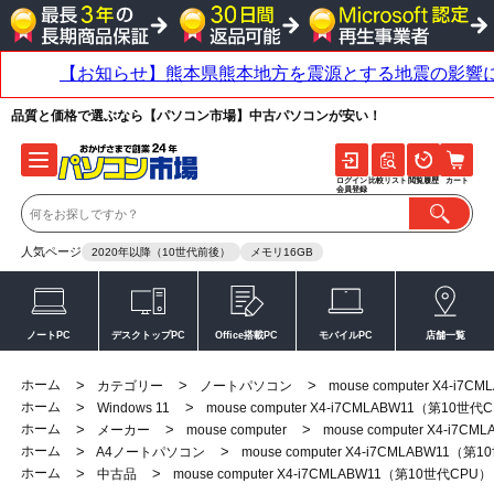
品質と価格で選ぶなら【パソコン市場】中古パソコンが安い！
ログイン
比較リスト
閲覧履歴
カート
会員登録
人気ページ
2020年以降（10世代前後）
メモリ16GB
ノートPC
デスクトップPC
Office搭載PC
モバイルPC
店舗一覧
ホーム
>
>
>
カテゴリー
ノートパソコン
mouse computer X4-i
ホーム
>
>
Windows 11
mouse computer X4-i7CMLABW11（第10世代
ホーム
>
>
>
メーカー
mouse computer
mouse computer X4-i7
ホーム
>
>
A4ノートパソコン
mouse computer X4-i7CMLABW11（第
ホーム
>
>
中古品
mouse computer X4-i7CMLABW11（第10世代CPU）