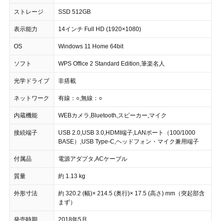
ストレージ
SSD 512GB
表示能力
14インチ Full HD (1920×1080)
OS
Windows 11 Home 64bit
ソフト
WPS Office 2 Standard Edition,筆楽名人
光学ドライブ
非搭載
ネットワーク
有線：○,無線：○
内蔵機能
WEBカメラ,Bluetooth,スピーカー,マイク
接続端子
USB 2.0,USB 3.0,HDMI端子,LANポート（100/1000
BASE）,USB Type-C,ヘッドフォン・マイク兼用端子
付属品
電源アダプタ,ACケーブル
質量
約 1.13 kg
外形寸法
約 320.2 (幅)× 214.5 (奥行)× 17.5 (高さ) mm（突起部含
まず）
発売時期
2018年5月