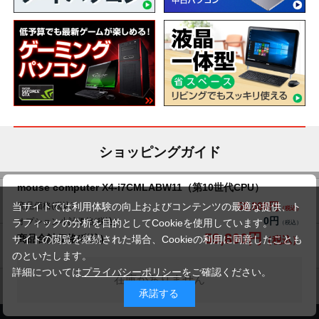
ショッピングガイド
mouse computer X4-i7CMLABW11（第10世代CPU）
送料について
交換・返品について
59,800円
商品価格(税込)
当サイトでは利用体験の向上およびコンテンツの最適な提供、ト
0円
オプション小計価格(税込)
ラフィックの分析を目的としてCookieを使用しています。
59,800円
商品合計価格(税込)
サイトの閲覧を継続された場合、Cookieの利用に同意したことも
お届けについて
商品・保証について
のといたします。
詳細については
プライバシーポリシー
をご確認ください。
在庫がありません
承諾する