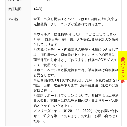
保証期間
1年間
その他
全国に出店し提供するパソコンは100項目以上の入念な
点検整備・クリーニングが施されております。
※ウィルス・物理損壊(落したり、何かこぼしてしまっ
た等)・自然災害(地震、雷、火災等)は商品保証の対象外
としております。
※内蔵バッテリー・内蔵電池の動作・残量につきまして
は、消耗度合いに個体差があります。そのため残量は、
夏のパソコン祭
商品保証の対象外としております。付属のACアダプタ
にてご使用下さい。
※ホームページ台数限定特価の為、販売価格は店頭価格
と異なります。
※初回納品後30日以内であれば、万が一お気に召さない
場合、交換・返品を承ります【要事前連絡、返送料はお
客様負担】。
※電話サポートオプションについて、西日本は商品発送
日の翌日、東日本は商品発送日の翌々日よりサービス開
始とさせていただきます。
※フリーダイヤル（0120－44－9800）でもお問い合わ
せ・ご注文を承っております。お気軽にお問い合わせく
ださい。