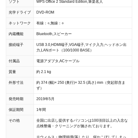
ソフト
WPS Office 2 Standard Edition,筆楽名人
光学ドライブ
DVD-ROM
ネットワーク
有線：○,無線：○
内蔵機能
Bluetooth,スピーカー
接続端子
USB 3.0,HDMI端子,VGA端子,マイク入力,ヘッドホン出
力,LANポート（100/1000 BASE）
付属品
電源アダプタ,ACケーブル
質量
約 2.1 kg
外形寸法
約 374 (幅)× 250 (奥行)× 32.5 (高さ) mm（突起部含ま
ず）
発売時期
2019年5月
保証期間
1年間
その他
全国に出店し提供するパソコンは100項目以上の入念な
点検整備・クリーニングが施されております。
※ウィルス・物理損壊(落したり、何かこぼしてしまっ