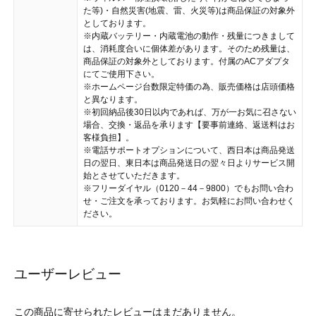
た等)・自然災害(地震、雷、火災等)は商品保証の対象外
としております。
※内蔵バッテリー・内蔵電池の動作・残量につきまして
は、消耗度合いに個体差があります。そのため残量は、
商品保証の対象外としております。付属のACアダプタ
にてご使用下さい。
※ホームページ台数限定特価の為、販売価格は店頭価格
と異なります。
※初回納品後30日以内であれば、万が一お気に召さない
場合、交換・返品を承ります【要事前連絡、返送料はお
客様負担】。
※電話サポートオプションについて、西日本は商品発送
日の翌日、東日本は商品発送日の翌々日よりサービス開
始とさせていただきます。
※フリーダイヤル（0120－44－9800）でもお問い合わ
せ・ご注文を承っております。お気軽にお問い合わせく
ださい。
ユーザーレビュー
この商品に寄せられたレビューはまだありません。