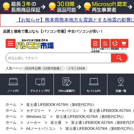
品質と価格で選ぶなら【パソコン市場】中古パソコンが安い！
ログイン
比較リスト
閲覧履歴
カート
会員登録
人気ページ
2020年以降（10世代前後）
メモリ16GB
ノートPC
デスクトップPC
Office搭載PC
モバイルPC
店舗一覧
ホーム
>
富士通 LIFEBOOK A579/A（第8世代CPU）
ホーム
>
>
>
カテゴリー
ノートパソコン
富士通 LIFEBOOK A579/
ホーム
>
>
Windows 11
富士通 LIFEBOOK A579/A（第8世代CPU）
ホーム
>
>
>
メーカー
富士通
富士通 LIFEBOOK A579/A（第8世代C
ホーム
>
>
A4ノートパソコン
富士通 LIFEBOOK A579/A（第8世代CPU