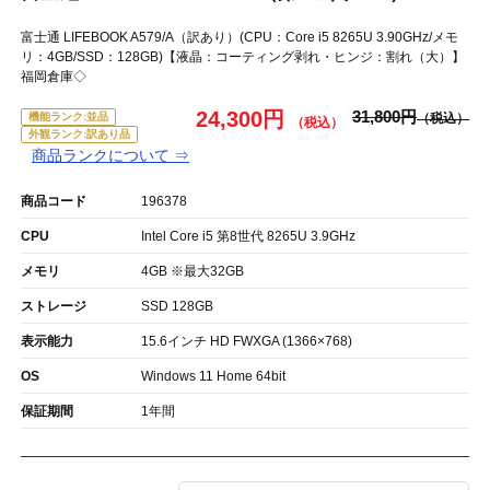
富士通 LIFEBOOK A579/A（訳あり）(CPU：Core i5 8265U 3.90GHz/メモ
リ：4GB/SSD：128GB)【液晶：コーティング剥れ・ヒンジ：割れ（大）】
福岡倉庫◇
24,300円
31,800円
機能ランク:並品
外観ランク:訳あり品
商品ランクについて ⇒
商品コード
196378
CPU
Intel Core i5 第8世代 8265U 3.9GHz
メモリ
4GB ※最大32GB
ストレージ
SSD 128GB
表示能力
15.6インチ HD FWXGA (1366×768)
OS
Windows 11 Home 64bit
保証期間
1年間