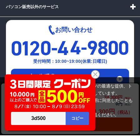
パソコン販売以外のサービス
お問い合わせ
受付時間：10:00~19:00(休業:日曜日)
メールでの
お問い合わせはこちら
当サイトでは利用体験の向上およびコンテンツの最適な提供、ト
富士通 LIFEBOOK A579/A（第8世代CPU）
ラフィックの分析を目的としてCookieを使用しています。
24,300円
商品価格(税込)
31,800円
サイトの閲覧を継続された場合、Cookieの利用に同意したことも
0円
オプション小計価格(税込)
のといたします。
24,300円
商品合計価格(税込)
詳細については
プライバシーポリシー
をご確認ください。
承諾する
カートに入れる
Copyright(c)2024 mediator Co., Ltd. ALL Rights Reserved