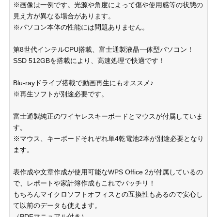
※画像は一例です。光源や角度によって傷や使用感等の状態の
見え方が異なる場合があります。
※パソコン本体の性能には問題ありません。
第8世代インテルCPU搭載、富士通製液晶一体型パソコン！
SSD 512GBを搭載により、高速処理で快適です！
Blu-rayドライブ搭載で動画再生にもオススメ♪
※再生ソフトが別途必要です。
富士通製純正のワイヤレスキーボードとマウスが付属していま
す。
※マウス、キーボードそれぞれ単4乾電池2本が別途必要となり
ます。
表作成や文章作成が使用可能なWPS Office 2が付属しているの
で、レポートや家計簿作成もこれでバッチリ！
もちろんマイクロソフトオフィスとの互換性もあるので安心し
て以前のデータも使えます。
（PDFマニュアル付き）