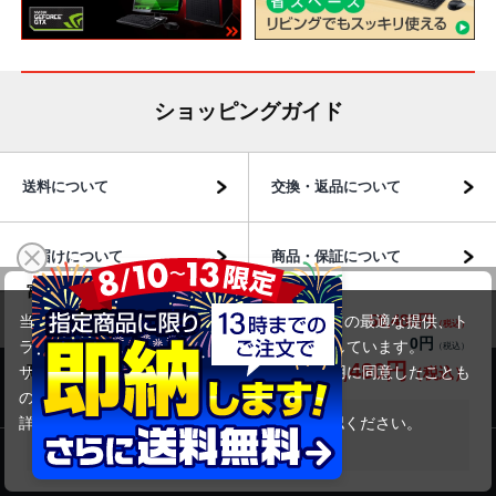
ショッピングガイド
送料について
交換・返品について
お届けについて
商品・保証について
富士通 ESPRIMO FH95/C3(第8世代CPU)
56,480円
商品価格(税込)
当サイトでは利用体験の向上およびコンテンツの最適な提供、ト
60,980円
0円
オプション小計価格(税込)
ラフィックの分析を目的としてCookieを使用しています。
56,480円
商品合計価格(税込)
サイトの閲覧を継続された場合、Cookieの利用に同意したことも
商品のご案内
のといたします。
詳細については
プライバシーポリシー
をご確認ください。
在庫がありません
承諾する
パソコン市場について