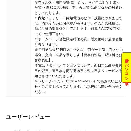
※ウィルス・物理損壊(落したり、何かこぼしてしまっ
た等)・自然災害(地震、雷、火災等)は商品保証の対象外
としております。
※内蔵バッテリー・内蔵電池の動作・残量につきまして
は、消耗度合いに個体差があります。そのため残量は、
商品保証の対象外としております。付属のACアダプタ
にてご使用下さい。
※ホームページ台数限定特価の為、販売価格は店頭価格
と異なります。
※初回納品後30日以内であれば、万が一お気に召さない
場合、交換・返品を承ります【要事前連絡、返送料はお
夏のパソコン祭
客様負担】。
※電話サポートオプションについて、西日本は商品発送
日の翌日、東日本は商品発送日の翌々日よりサービス開
始とさせていただきます。
※フリーダイヤル（0120－44－9800）でもお問い合わ
せ・ご注文を承っております。お気軽にお問い合わせく
ださい。
ユーザーレビュー