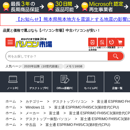
品質と価格で選ぶなら【パソコン市場】中古パソコンが安い！
ログイン
比較リスト
閲覧履歴
カート
会員登録
人気ページ
2020年以降（10世代前後）
メモリ16GB
ノートPC
デスクトップPC
Office搭載PC
モバイルPC
店舗一覧
ホーム
>
>
>
カテゴリー
デスクトップパソコン
富士通 ESPRIMO FH
ホーム
>
>
Windows 11
富士通 ESPRIMO FH95/C3(第8世代CPU)
ホーム
>
>
>
メーカー
富士通
富士通 ESPRIMO FH95/C3(第8世代CP
ホーム
>
>
デスクトップ一体型パソコン
富士通 ESPRIMO FH95/C3(第
ホーム
>
>
中古品
富士通 ESPRIMO FH95/C3(第8世代CPU)