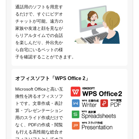
通話用のソフトを用意す
るだけで、すぐにビデオ
チャットが可能。遠方の
家族や友達と顔を見なが
らリアルタイムでの会話
を楽しんだり、外出先か
ら自宅にいるペットの様
子を確認することができます。
オフィスソフト「WPS Office 2」
Microsoft Officeと高い互
換性を誇るオフィスソフ
トです。文章作成・表計
算・プレゼンテーション
用のスライド作成だけで
なく、PDFの作成・閲覧
も行える高性能な総合オ
フィスソフトとしてオフ