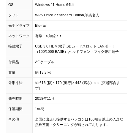
OS
Windows 11 Home 64bit
ソフト
WPS Office 2 Standard Edition,筆楽名人
光学ドライブ
Blu-ray
ネットワーク
有線：○,無線：○
接続端子
USB 3.0,HDMI端子,SDカードスロット,LANポート
（100/1000 BASE）,ヘッドフォン・マイク兼用端子
付属品
ACケーブル
質量
約 13.3 kg
外形寸法
約 616 (幅)× 170 (奥行)× 442 (高さ) mm（突起部含ま
ず）
発売時期
2018年11月
保証期間
1年間
その他
全国に出店し提供するパソコンは100項目以上の入念な
点検整備・クリーニングが施されております。