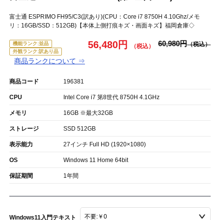
富士通 ESPRIMO FH95/C3(訳あり)(CPU：Core i7 8750H 4.10Ghz/メモ
リ：16GB/SSD：512GB)【本体上側打痕キズ・画面キズ】福岡倉庫◇
56,480円
60,980円
機能ランク:並品
外観ランク:訳あり品
商品ランクについて ⇒
商品コード
196381
CPU
Intel Core i7 第8世代 8750H 4.1GHz
メモリ
16GB ※最大32GB
ストレージ
SSD 512GB
表示能力
27インチ Full HD (1920×1080)
OS
Windows 11 Home 64bit
保証期間
1年間
Windows11入門テキスト