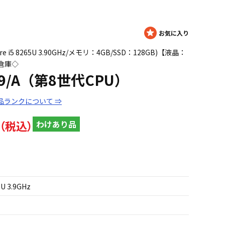
e i5 8265U 3.90GHz/メモリ：4GB/SSD：128GB)【液晶：
倉庫◇
79/A（第8世代CPU）
品ランクについて ⇒
わけあり品
5U 3.9GHz