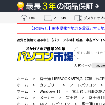
TOP
ノートPC
デスクトップP
品質と価格で選ぶなら【パソコン市場】新品・中古パソコ
人気ページ
2020
ホーム
>
富士通 LIFEBOOK A579/A（第8世代C
ホーム
>
カテゴリー
>
ノートパソコン
>
ホーム
>
Windows 11
>
富士通 LIFEBOOK
ホーム
>
メーカー
>
富士通
>
富士通 LI
ホーム
>
A4ノートパソコン
>
富士通 LIFEB