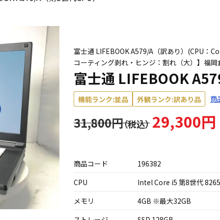
富士通 LIFEBOOK A579/A（訳あり）(CPU：Cor
コーティング剥れ・ヒンジ：割れ（大）】福岡
富士通 LIFEBOOK A5
商
機能ランク:並品
外観ランク:訳あり品
29,300円
31,800円
商品コード
196382
CPU
Intel Core i5 第8世代 826
メモリ
4GB ※最大32GB
ストレージ
SSD 128GB