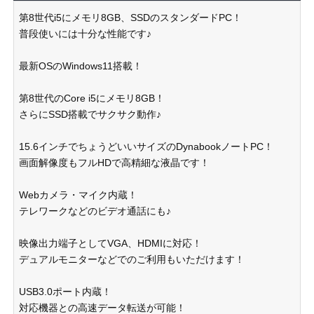
第8世代i5にメモリ8GB、SSDのスタンダードPC！
普段使いには十分な性能です♪
最新OSのWindows11搭載！
第8世代のCore i5にメモリ8GB！
さらにSSD搭載でサクサク動作♪
15.6インチでちょうどいいサイズのDynabookノートPC！
画面解像度もフルHDで高精細な液晶です！
Webカメラ・マイク内蔵！
テレワークなどのビデオ通話にも♪
映像出力端子としてVGA、HDMIに対応！
デュアルモニターなどでのご利用もいただけます！
USB3.0ポート内蔵！
対応機器との高速データ転送が可能！