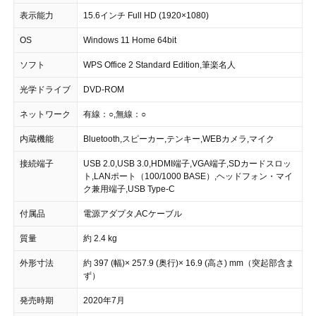
表示能力
15.6インチ Full HD (1920×1080)
OS
Windows 11 Home 64bit
ソフト
WPS Office 2 Standard Edition,筆楽名人
光学ドライブ
DVD-ROM
ネットワーク
有線：○,無線：○
内蔵機能
Bluetooth,スピーカー,テンキー,WEBカメラ,マイク
接続端子
USB 2.0,USB 3.0,HDMI端子,VGA端子,SDカードスロッ
ト,LANポート（100/1000 BASE）,ヘッドフォン・マイ
ク兼用端子,USB Type-C
付属品
電源アダプタ,ACケーブル
質量
約 2.4 kg
外形寸法
約 397 (幅)× 257.9 (奥行)× 16.9 (高さ) mm（突起部含ま
ず）
発売時期
2020年7月