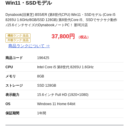
Win11・SSDモデル
Dynabook(旧東芝) B55/ER (第8世代CPU) Win11・SSDモデル (Core i5
8265U 1.6GHz/8GB/SSD 128GB) 第8世代Core i5、SSDでサクサク動作
♪15.6インチサイズのDynabookノートPC！ 那珂川店
37,800円
機能ランク:並品
外観ランク:並品
商品ランクについて ⇒
商品コード
196425
CPU
Intel Core i5 第8世代 8265U 1.6GHz
メモリ
8GB
ストレージ
SSD 128GB
表示能力
15.6インチ Full HD (1920×1080)
OS
Windows 11 Home 64bit
保証期間
1年間