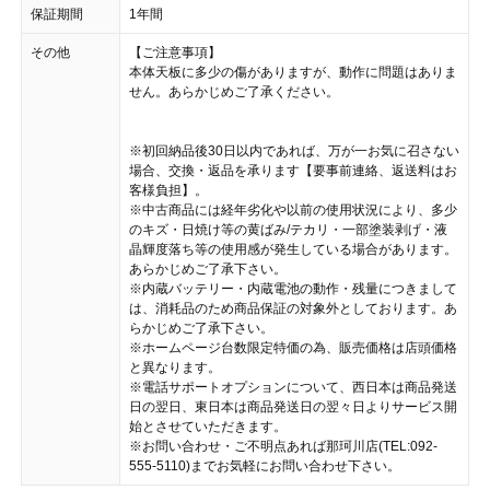
保証期間
1年間
その他
【ご注意事項】
本体天板に多少の傷がありますが、動作に問題はありま
せん。あらかじめご了承ください。
※初回納品後30日以内であれば、万が一お気に召さない
場合、交換・返品を承ります【要事前連絡、返送料はお
客様負担】。
※中古商品には経年劣化や以前の使用状況により、多少
のキズ・日焼け等の黄ばみ/テカリ・一部塗装剥げ・液
晶輝度落ち等の使用感が発生している場合があります。
あらかじめご了承下さい。
※内蔵バッテリー・内蔵電池の動作・残量につきまして
は、消耗品のため商品保証の対象外としております。あ
らかじめご了承下さい。
※ホームページ台数限定特価の為、販売価格は店頭価格
と異なります。
※電話サポートオプションについて、西日本は商品発送
日の翌日、東日本は商品発送日の翌々日よりサービス開
始とさせていただきます。
※お問い合わせ・ご不明点あれば那珂川店(TEL:092-
555-5110)までお気軽にお問い合わせ下さい。