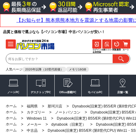
品質と価格で選ぶなら【パソコン市場】中古パソコンが安い！
ログイン
比較リスト
閲覧履歴
カート
会員登録
人気ページ
2020年以降（10世代前後）
メモリ16GB
ノートPC
デスクトップPC
Office搭載PC
モバイルPC
店舗一覧
ホーム
>
>
>
福岡県
那珂川店
Dynabook(旧東芝) B55/ER (第8世代
ホーム
>
>
>
カテゴリー
ノートパソコン
Dynabook(旧東芝) B55/E
ホーム
>
>
Windows 11
Dynabook(旧東芝) B55/ER (第8世代CPU) Wi
ホーム
>
>
>
メーカー
dynabook（旧東芝）
Dynabook(旧東芝) B5
ホーム
>
>
中古品
Dynabook(旧東芝) B55/ER (第8世代CPU) Win11・