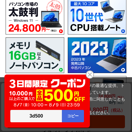
当サイトでは利用体験の向上およびコンテンツの最適な提供、ト
NEC VersaPro VKT16/X-4（訳ありパソコン）
ラフィックの分析を目的としてCookieを使用しています。
24,800円
商品価格(税込)
31,800円
サイトの閲覧を継続された場合、Cookieの利用に同意したことも
0円
オプション小計価格(税込)
のといたします。
24,800円
商品合計価格(税込)
詳細については
プライバシーポリシー
をご確認ください。
承諾する
カートに入れる
ショッピングガイド