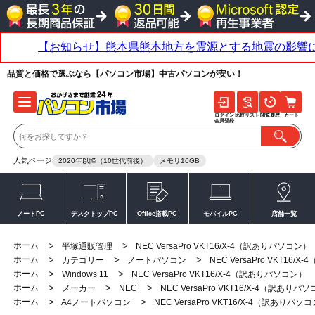
品質と価格で選ぶなら【パソコン市場】中古パソコンが安い！
ログイン
比較リスト
閲覧履歴
カート
会員登録
人気ページ
2020年以降（10世代前後）
メモリ16GB
ノートPC
デスクトップPC
Office搭載PC
モバイルPC
店舗一覧
ホーム
>
>
平塚通販管理
NEC VersaPro VKT16/X-4（訳ありパソコン）
ホーム
>
>
>
カテゴリー
ノートパソコン
NEC VersaPro VKT16
ホーム
>
>
Windows 11
NEC VersaPro VKT16/X-4（訳ありパソコン）
ホーム
>
>
>
メーカー
NEC
NEC VersaPro VKT16/X-4（訳ありパ
ホーム
>
>
A4ノートパソコン
NEC VersaPro VKT16/X-4（訳ありパソ