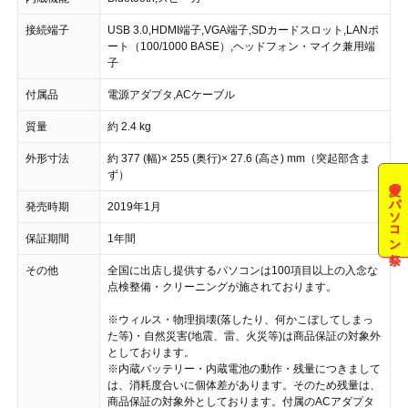
接続端子
USB 3.0,HDMI端子,VGA端子,SDカードスロット,LANポ
ート（100/1000 BASE）,ヘッドフォン・マイク兼用端
子
付属品
電源アダプタ,ACケーブル
質量
約 2.4 kg
外形寸法
約 377 (幅)× 255 (奥行)× 27.6 (高さ) mm（突起部含ま
ず）
夏のパソコン祭
発売時期
2019年1月
保証期間
1年間
その他
全国に出店し提供するパソコンは100項目以上の入念な
点検整備・クリーニングが施されております。
※ウィルス・物理損壊(落したり、何かこぼしてしまっ
た等)・自然災害(地震、雷、火災等)は商品保証の対象外
としております。
※内蔵バッテリー・内蔵電池の動作・残量につきまして
は、消耗度合いに個体差があります。そのため残量は、
商品保証の対象外としております。付属のACアダプタ