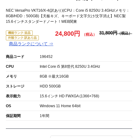
NEC VersaPro VKT16/X-4(訳あり)(CPU：Core i5 8250U 3.4GHz/メモリ：
8GB/HDD：500GB)【天板キズ、キーボード文字欠け/文字消え】NEC製
15.6インチスタンダードノート！WEB関東
24,800円
31,800円
機能ランク:並品
外観ランク:訳あり品
商品ランクについて ⇒
商品コード
196452
CPU
Intel Core i5 第8世代 8250U 3.4GHz
メモリ
8GB ※最大16GB
ストレージ
HDD 500GB
表示能力
15.6インチ HD FWXGA (1366×768)
OS
Windows 11 Home 64bit
保証期間
1年間