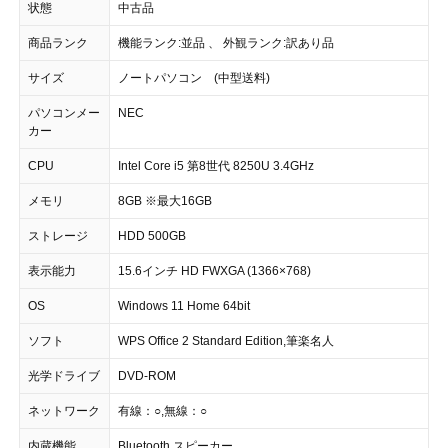
状態
中古品
商品ランク
機能ランク:並品 、 外観ランク:訳あり品
サイズ
ノートパソコン (中型送料)
パソコンメー
NEC
カー
CPU
Intel Core i5 第8世代 8250U 3.4GHz
メモリ
8GB ※最大16GB
ストレージ
HDD 500GB
表示能力
15.6インチ HD FWXGA (1366×768)
OS
Windows 11 Home 64bit
ソフト
WPS Office 2 Standard Edition,筆楽名人
光学ドライブ
DVD-ROM
ネットワーク
有線：○,無線：○
内蔵機能
Bluetooth,スピーカー