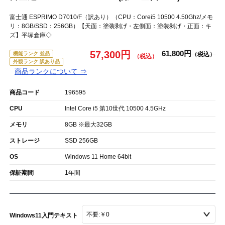
富士通 ESPRIMO D7010/F（訳あり）（CPU：Corei5 10500 4.50Ghz/メモ
リ：8GB/SSD：256GB）【天面：塗装剥げ・左側面：塗装剥げ・正面：キ
ズ】平塚倉庫◇
57,300円
61,800円
機能ランク:並品
外観ランク:訳あり品
商品ランクについて ⇒
商品コード
196595
CPU
Intel Core i5 第10世代 10500 4.5GHz
メモリ
8GB ※最大32GB
ストレージ
SSD 256GB
OS
Windows 11 Home 64bit
保証期間
1年間
Windows11入門テキスト