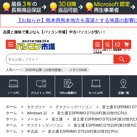
品質と価格で選ぶなら【パソコン市場】中古パソコンが安い！
ログイン
比較リスト
閲覧履歴
カート
会員登録
人気ページ
2020年以降（10世代前後）
メモリ16GB
ノートPC
デスクトップPC
Office搭載PC
モバイルPC
店舗一覧
ホーム
>
>
>
カテゴリー
デスクトップパソコン
富士通 ESPRIMO D7
ホーム
>
>
Windows 11
富士通 ESPRIMO D7010/F(第10世代CPU)
ホーム
>
>
>
メーカー
富士通
富士通 ESPRIMO D7010/F(第10世代C
ホーム
>
>
デスクトップパソコン
富士通 ESPRIMO D7010/F(第10世代C
ホーム
>
>
中古品
富士通 ESPRIMO D7010/F(第10世代CPU)