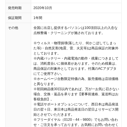
発売時期
2020年10月
保証期間
1年間
その他
全国に出店し提供するパソコンは100項目以上の入念な
点検整備・クリーニングが施されております。
※ウィルス・物理損壊(落したり、何かこぼしてしまっ
た等)・自然災害(地震、雷、火災等)は商品保証の対象外
としております。
※内蔵バッテリー・内蔵電池の動作・残量につきまして
は、消耗度合いに個体差があります。そのため残量は、
商品保証の対象外としております。付属のACアダプタ
にてご使用下さい。
※ホームページ台数限定特価の為、販売価格は店頭価格
と異なります。
※初回納品後30日以内であれば、万が一お気に召さない
場合、交換・返品を承ります【要事前連絡、返送料はお
客様負担】。
※電話サポートオプションについて、西日本は商品発送
日の翌々日、東日本は商品発送日の翌日よりサービス開
始とさせていただきます。
※フリーダイヤル（0120－44－9800）でもお問い合わ
せ・ご注文を承っております。お気軽にお問い合わせく