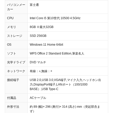
パソコンメー
富士通
カー
CPU
Intel Core i5 第10世代 10500 4.5GHz
メモリ
8GB ※最大32GB
ストレージ
SSD 256GB
OS
Windows 11 Home 64bit
ソフト
WPS Office 2 Standard Edition,筆楽名人
光学ドライブ
DVD マルチ
ネットワーク
有線：○,無線：×
接続端子
USB 2.0,USB 3.0,VGA端子,マイク入力,ヘッドホン出
力,DisplayPort端子,LANポート（100/1000
BASE）,USB Type-C
付属品
ACケーブル
外形寸法
約 89 (幅)× 296 (奥行)× 314 (高さ) mm（突起部含ま
ず）