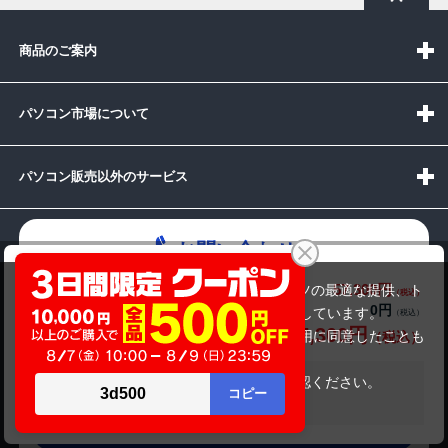
商品のご案内
パソコン市場について
パソコン販売以外のサービス
お問い合わせ
富士通 ESPRIMO D7010/F(第10世代CPU)
57,300円
商品価格(税込)
当サイトでは利用体験の向上およびコンテンツの最適な提供、ト
61,800円
0円
オプション小計価格(税込)
ラフィックの分析を目的としてCookieを使用しています。
57,300円
商品合計価格(税込)
サイトの閲覧を継続された場合、Cookieの利用に同意したことも
受付時間：10:00~19:00(休業:日曜日)
のといたします。
詳細については
プライバシーポリシー
をご確認ください。
在庫がありません
メールでの
承諾する
お問い合わせはこちら