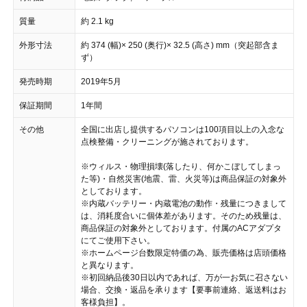
質量
約 2.1 kg
外形寸法
約 374 (幅)× 250 (奥行)× 32.5 (高さ) mm（突起部含ま
ず）
発売時期
2019年5月
保証期間
1年間
その他
全国に出店し提供するパソコンは100項目以上の入念な
点検整備・クリーニングが施されております。
※ウィルス・物理損壊(落したり、何かこぼしてしまっ
た等)・自然災害(地震、雷、火災等)は商品保証の対象外
としております。
※内蔵バッテリー・内蔵電池の動作・残量につきまして
は、消耗度合いに個体差があります。そのため残量は、
商品保証の対象外としております。付属のACアダプタ
にてご使用下さい。
※ホームページ台数限定特価の為、販売価格は店頭価格
と異なります。
※初回納品後30日以内であれば、万が一お気に召さない
場合、交換・返品を承ります【要事前連絡、返送料はお
客様負担】。