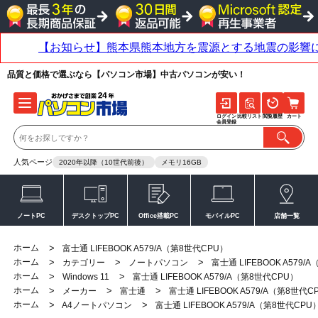
品質と価格で選ぶなら【パソコン市場】中古パソコンが安い！
ログイン
比較リスト
閲覧履歴
カート
会員登録
人気ページ
2020年以降（10世代前後）
メモリ16GB
ノートPC
デスクトップPC
Office搭載PC
モバイルPC
店舗一覧
ホーム
>
富士通 LIFEBOOK A579/A（第8世代CPU）
ホーム
>
>
>
カテゴリー
ノートパソコン
富士通 LIFEBOOK A579/
ホーム
>
>
Windows 11
富士通 LIFEBOOK A579/A（第8世代CPU）
ホーム
>
>
>
メーカー
富士通
富士通 LIFEBOOK A579/A（第8世代C
ホーム
>
>
A4ノートパソコン
富士通 LIFEBOOK A579/A（第8世代CPU