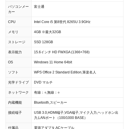
パソコンメー
富士通
カー
CPU
Intel Core i5 第8世代 8265U 3.9GHz
メモリ
4GB ※最大32GB
ストレージ
SSD 128GB
表示能力
15.6インチ HD FWXGA (1366×768)
OS
Windows 11 Home 64bit
ソフト
WPS Office 2 Standard Edition,筆楽名人
光学ドライブ
DVD マルチ
ネットワーク
有線：○,無線：○
内蔵機能
Bluetooth,スピーカー
接続端子
USB 3.0,HDMI端子,VGA端子,マイク入力,ヘッドホン出
力,LANポート（100/1000 BASE）
付属品
電源アダプタ,ACケーブル