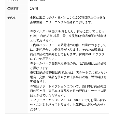
保証期間
1年間
その他
全国に出店し提供するパソコンは100項目以上の入念な
点検整備・クリーニングが施されております。
※ウィルス・物理損壊(落したり、何かこぼしてしまっ
た等)・自然災害(地震、雷、火災等)は商品保証の対象外
としております。
※内蔵バッテリー・内蔵電池の動作・残量につきまして
は、消耗度合いに個体差があります。そのため残量は、
商品保証の対象外としております。付属のACアダプタ
にてご使用下さい。
※ホームページ台数限定特価の為、販売価格は店頭価格
と異なります。
※初回納品後30日以内であれば、万が一お気に召さない
場合、交換・返品を承ります【要事前連絡、返送料はお
客様負担】。
※電話サポートオプションについて、西日本は商品発送
日の翌々日、東日本は商品発送日の翌日よりサービス開
始とさせていただきます。
※フリーダイヤル（0120－44－9800）でもお問い合わ
せ・ご注文を承っております。お気軽にお問い合わせく
ださい。