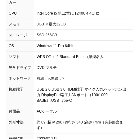
カー
CPU
Intel Core i5 第12世代 12400 4.4GHz
メモリ
8GB ※最大32GB
ストレージ
SSD 256GB
OS
Windows 11 Pro 64bit
ソフト
WPS Office 2 Standard Edition,筆楽名人
光学ドライブ
DVD マルチ
ネットワーク
有線：○,無線：×
接続端子
USB 2.0,USB 3.0,HDMI端子,マイク入力,ヘッドホン出
力,DisplayPort端子,LANポート（100/1000
BASE）,USB Type-C
付属品
ACケーブル
外形寸法
約 89 (幅)× 298 (奥行)× 340 (高さ) mm（突起部含ま
ず）
発売時期
2023年11月