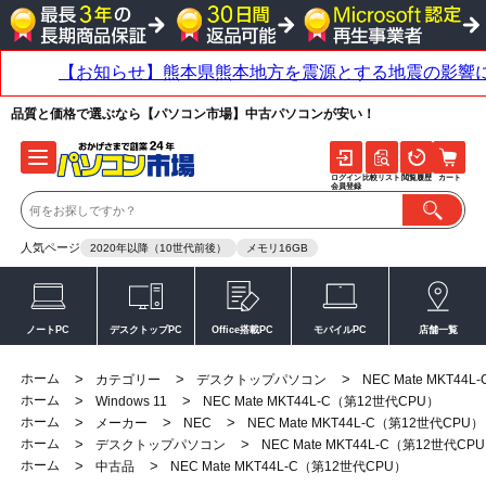
品質と価格で選ぶなら【パソコン市場】中古パソコンが安い！
ログイン
比較リスト
閲覧履歴
カート
会員登録
人気ページ
2020年以降（10世代前後）
メモリ16GB
ノートPC
デスクトップPC
Office搭載PC
モバイルPC
店舗一覧
ホーム
>
>
>
カテゴリー
デスクトップパソコン
NEC Mate MKT44
ホーム
>
>
Windows 11
NEC Mate MKT44L-C（第12世代CPU）
ホーム
>
>
>
メーカー
NEC
NEC Mate MKT44L-C（第12世代CPU）
ホーム
>
>
デスクトップパソコン
NEC Mate MKT44L-C（第12世代CP
ホーム
>
>
中古品
NEC Mate MKT44L-C（第12世代CPU）