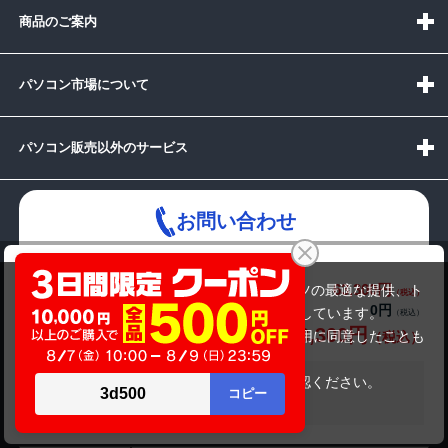
商品のご案内
パソコン市場について
パソコン販売以外のサービス
お問い合わせ
NEC Mate MKT44L-C（第12世代CPU）
63,300円
商品価格(税込)
当サイトでは利用体験の向上およびコンテンツの最適な提供、ト
64,800円
0円
オプション小計価格(税込)
ラフィックの分析を目的としてCookieを使用しています。
受付時間：10:00~19:00(休業:日曜日)
63,300円
商品合計価格(税込)
サイトの閲覧を継続された場合、Cookieの利用に同意したことも
のといたします。
メールでの
詳細については
プライバシーポリシー
をご確認ください。
お問い合わせはこちら
在庫がありません
承諾する