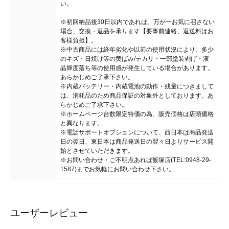
い。
※初回納品後30日以内であれば、万が一お気に召さない
場合、交換・返品を承ります【要事前連絡、返送料はお
客様負担】。
※中古商品には経年劣化や以前の使用状況により、多少
のキズ・日焼け等の黄ばみ/テカリ・一部塗装剥げ・液
晶輝度落ち等の使用感が発生している場合があります。
あらかじめご了承下さい。
※内蔵バッテリー・内蔵電池の動作・残量につきまして
は、消耗品のため商品保証の対象外としております。あ
らかじめご了承下さい。
※ホームページ台数限定特価の為、販売価格は店頭価格
と異なります。
※電話サポートオプションについて、西日本は商品発送
日の翌日、東日本は商品発送日の翌々日よりサービス開
始とさせていただきます。
※お問い合わせ・ご不明点あれば飯塚店(TEL:0948-29-
1587)までお気軽にお問い合わせ下さい。
ユーザーレビュー