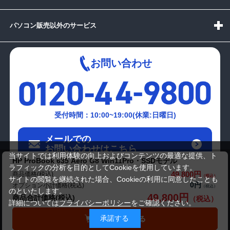
パソコン販売以外のサービス
お問い合わせ
受付時間：10:00~19:00(休業:日曜日)
メールでの
お問い合わせはこちら
当サイトでは利用体験の向上およびコンテンツの最適な提供、ト
HP ProBook 635 Aero G8 Win11Pro・SSDモデル
ラフィックの分析を目的としてCookieを使用しています。
49,800円
商品価格(税込)
サイトの閲覧を継続された場合、Cookieの利用に同意したことも
0円
オプション小計価格(税込)
のといたします。
49,800円
商品合計価格(税込)
詳細については
プライバシーポリシー
をご確認ください。
承諾する
カートに入れる
Copyright(c)2024 mediator Co., Ltd. ALL Rights Reserved