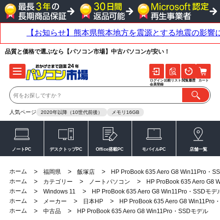
品質と価格で選ぶなら【パソコン市場】中古パソコンが安い！
ログイン
比較リスト
閲覧履歴
カート
会員登録
人気ページ
2020年以降（10世代前後）
メモリ16GB
ノートPC
デスクトップPC
Office搭載PC
モバイルPC
店舗一覧
ホーム
>
>
>
福岡県
飯塚店
HP ProBook 635 Aero G8 Win11Pro
ホーム
>
>
>
カテゴリー
ノートパソコン
HP ProBook 635 Aero G
ホーム
>
>
Windows 11
HP ProBook 635 Aero G8 Win11Pro・SSDモデ
ホーム
>
>
>
メーカー
日本HP
HP ProBook 635 Aero G8 Win11P
ホーム
>
>
中古品
HP ProBook 635 Aero G8 Win11Pro・SSDモデル