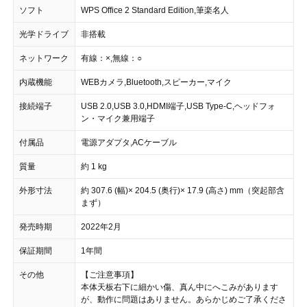
ソフト
WPS Office 2 Standard Edition,筆楽名人
光学ドライブ
非搭載
ネットワーク
有線：×,無線：○
内蔵機能
WEBカメラ,Bluetooth,スピーカー,マイク
接続端子
USB 2.0,USB 3.0,HDMI端子,USB Type-C,ヘッドフォ
ン・マイク兼用端子
付属品
電源アダプタ,ACケーブル
質量
約 1 kg
外形寸法
約 307.6 (幅)× 204.5 (奥行)× 17.9 (高さ) mm（突起部含
まず）
発売時期
2022年2月
保証期間
1年間
その他
【ご注意事項】
本体天板右下に細かい傷、真ん中にへこみがあります
が、動作に問題はありません。あらかじめご了承くださ