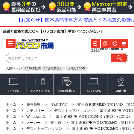
品質と価格で選ぶなら【パソコン市場】中古パソコンが安い！
ログイン
比較リスト
閲覧履歴
カート
会員登録
人気ページ
2020年以降（10世代前後）
メモリ16GB
ノートPC
デスクトップPC
Office搭載PC
モバイルPC
店舗一覧
ホーム
>
>
>
鹿児島県
N’sCITY店
富士通 ESPRIMO D7012/NX（第
ホーム
>
>
>
カテゴリー
デスクトップパソコン
富士通 ESPRIMO D
ホーム
>
>
Windows 11
富士通 ESPRIMO D7012/NX（第12世代CPU）
ホーム
>
>
>
メーカー
富士通
富士通 ESPRIMO D7012/NX（第12
ホーム
>
>
デスクトップパソコン
富士通 ESPRIMO D7012/NX（第12