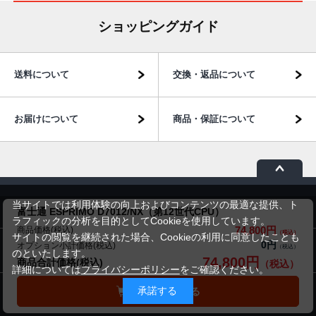
ショッピングガイド
送料について
交換・返品について
お届けについて
商品・保証について
当サイトでは利用体験の向上およびコンテンツの最適な提供、ト
商品のご案内
富士通 ESPRIMO D7012/NX（第12世代CPU）
ラフィックの分析を目的としてCookieを使用しています。
74,800円
商品価格(税込)
サイトの閲覧を継続された場合、Cookieの利用に同意したことも
0円
オプション小計価格(税込)
パソコン市場について
のといたします。
74,800円
商品合計価格(税込)
詳細については
プライバシーポリシー
をご確認ください。
承諾する
カートに入れる
パソコン販売以外のサービス