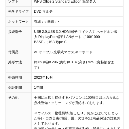
ソフト
WPS Office 2 Standard Edition,筆楽名人
光学ドライブ
DVD マルチ
ネットワーク
有線：○,無線：×
接続端子
USB 2.0,USB 3.0,HDMI端子,マイク入力,ヘッドホン出
力,DisplayPort端子,LANポート（100/1000
BASE）,USB Type-C
付属品
ACケーブル,光学式マウス,キーボード
外形寸法
約 89 (幅)× 296 (奥行)× 314 (高さ) mm（突起部含ま
ず）
発売時期
2023年10月
保証期間
1年間
その他
全国に出店し提供するパソコンは100項目以上の入念な
点検整備・クリーニングが施されております。
※ウィルス・物理損壊(落したり、何かこぼしてしまっ
た等)・自然災害(地震、雷、火災等)は商品保証の対象外
としております。
※内蔵バッテリー・内蔵電池の動作・残量につきまして