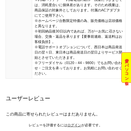
は、消耗度合いに個体差があります。そのため残量は、
商品保証の対象外としております。付属のACアダプタ
にてご使用下さい。
※ホームページ台数限定特価の為、販売価格は店頭価格
と異なります。
※初回納品後30日以内であれば、万が一お気に召さない
場合、交換・返品を承ります【要事前連絡、返送料はお
客様負担】。
※電話サポートオプションについて、西日本は商品発送
日の翌々日、東日本は商品発送日の翌日よりサービス開
始とさせていただきます。
夏のパソコン祭
※フリーダイヤル（0120－44－9800）でもお問い合わ
せ・ご注文を承っております。お気軽にお問い合わせく
ださい。
ユーザーレビュー
この商品に寄せられたレビューはまだありません。
レビューを評価するには
ログイン
が必要です。