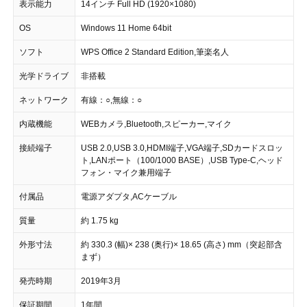
表示能力
14インチ Full HD (1920×1080)
OS
Windows 11 Home 64bit
ソフト
WPS Office 2 Standard Edition,筆楽名人
光学ドライブ
非搭載
ネットワーク
有線：○,無線：○
内蔵機能
WEBカメラ,Bluetooth,スピーカー,マイク
接続端子
USB 2.0,USB 3.0,HDMI端子,VGA端子,SDカードスロッ
ト,LANポート（100/1000 BASE）,USB Type-C,ヘッド
フォン・マイク兼用端子
付属品
電源アダプタ,ACケーブル
質量
約 1.75 kg
外形寸法
約 330.3 (幅)× 238 (奥行)× 18.65 (高さ) mm（突起部含
まず）
発売時期
2019年3月
保証期間
1年間