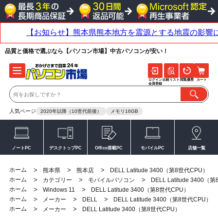
品質と価格で選ぶなら【パソコン市場】中古パソコンが安い！
ログイン
比較リスト
閲覧履歴
カート
会員登録
人気ページ
2020年以降（10世代前後）
メモリ16GB
ノートPC
デスクトップPC
Office搭載PC
モバイルPC
店舗一覧
ホーム
>
>
>
熊本県
熊本店
DELL Latitude 3400（第8世代CPU）
ホーム
>
>
>
カテゴリー
モバイルパソコン
DELL Latitude 3400
ホーム
>
>
Windows 11
DELL Latitude 3400（第8世代CPU）
ホーム
>
>
>
メーカー
DELL
DELL Latitude 3400（第8世代CPU）
ホーム
>
>
メーカー
DELL Latitude 3400（第8世代CPU）