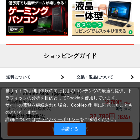
ショッピングガイド
送料について
交換・返品について
当サイトでは利用体験の向上およびコンテンツの最適な提供、ト
DELL Latitude 3400（第8世代CPU）
お届けについて
商品・保証について
ラフィックの分析を目的としてCookieを使用しています。
32,780円
商品価格(税込)
サイトの閲覧を継続された場合、Cookieの利用に同意したことも
0円
オプション小計価格(税込)
のといたします。
32,780円
商品合計価格(税込)
詳細については
プライバシーポリシー
をご確認ください。
承諾する
カートに入れる
商品のご案内