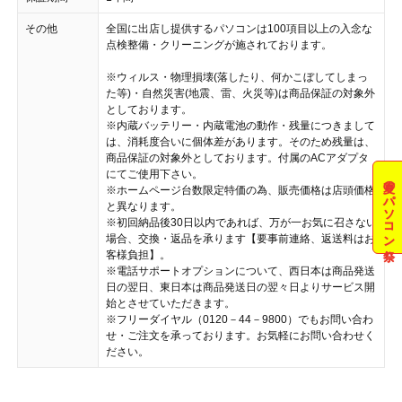
その他
全国に出店し提供するパソコンは100項目以上の入念な
点検整備・クリーニングが施されております。
※ウィルス・物理損壊(落したり、何かこぼしてしまっ
た等)・自然災害(地震、雷、火災等)は商品保証の対象外
としております。
※内蔵バッテリー・内蔵電池の動作・残量につきまして
は、消耗度合いに個体差があります。そのため残量は、
商品保証の対象外としております。付属のACアダプタ
にてご使用下さい。
夏のパソコン祭
※ホームページ台数限定特価の為、販売価格は店頭価格
と異なります。
※初回納品後30日以内であれば、万が一お気に召さない
場合、交換・返品を承ります【要事前連絡、返送料はお
客様負担】。
※電話サポートオプションについて、西日本は商品発送
日の翌日、東日本は商品発送日の翌々日よりサービス開
始とさせていただきます。
※フリーダイヤル（0120－44－9800）でもお問い合わ
せ・ご注文を承っております。お気軽にお問い合わせく
ださい。