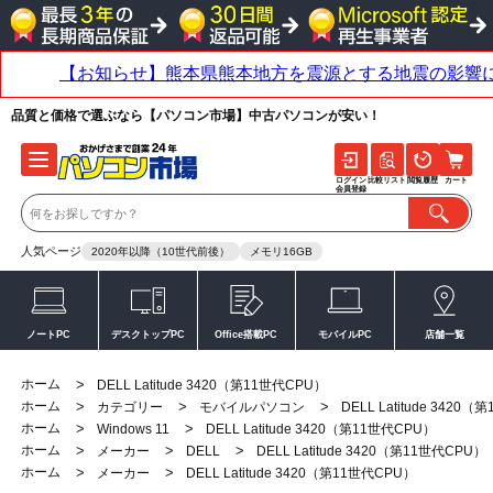
品質と価格で選ぶなら【パソコン市場】中古パソコンが安い！
ログイン
比較リスト
閲覧履歴
カート
会員登録
人気ページ
2020年以降（10世代前後）
メモリ16GB
ノートPC
デスクトップPC
Office搭載PC
モバイルPC
店舗一覧
ホーム
>
DELL Latitude 3420（第11世代CPU）
ホーム
>
>
>
カテゴリー
モバイルパソコン
DELL Latitude 3420
ホーム
>
>
Windows 11
DELL Latitude 3420（第11世代CPU）
ホーム
>
>
>
メーカー
DELL
DELL Latitude 3420（第11世代CPU）
ホーム
>
>
メーカー
DELL Latitude 3420（第11世代CPU）