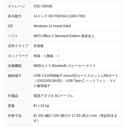
ストレージ
SSD 256GB
表示能力
14インチ HD FWXGA (1366×768)
OS
Windows 11 Home 64bit
ソフト
WPS Office 2 Standard Edition,筆楽名人
光学ドライブ
非搭載
ネットワーク
有線：○,無線：○
内蔵機能
WEBカメラ,Bluetooth,スピーカー,マイク
接続端子
USB 3.0,HDMI端子,microSDカードスロット,LANポート
（100/1000 BASE）,USB Type-C,ヘッドフォン・マイ
ク兼用端子
付属品
電源アダプタ,ACケーブル
質量
約 1.52 kg
外形寸法
約 326 (幅)× 226 (奥行)× 17.60 (高さ) mm（突起部含ま
ず）