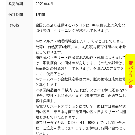
発売時期
2021年4月
保証期間
1年間
その他
全国に出店し提供するパソコンは100項目以上の入念な
点検整備・クリーニングが施されております。
※ウィルス・物理損壊(落したり、何かこぼしてしまっ
た等)・自然災害(地震、雷、火災等)は商品保証の対象外
としております。
※内蔵バッテリー・内蔵電池の動作・残量につきまして
夏のパソコン祭
は、消耗度合いに個体差があります。そのため残量は、
商品保証の対象外としております。付属のACアダプタ
にてご使用下さい。
※ホームページ台数限定特価の為、販売価格は店頭価格
と異なります。
※初回納品後30日以内であれば、万が一お気に召さない
場合、交換・返品を承ります【要事前連絡、返送料はお
客様負担】。
※電話サポートオプションについて、西日本は商品発送
日の翌日、東日本は商品発送日の翌々日よりサービス開
始とさせていただきます。
※フリーダイヤル（0120－44－9800）でもお問い合わ
せ・ご注文を承っております。お気軽にお問い合わせく
ださい。