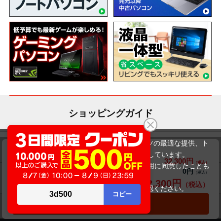
ショッピングガイド
当サイトでは利用体験の向上およびコンテンツの最適な提供、ト
送料について
交換・返品について
DELL Latitude 3420（第11世代CPU）
ラフィックの分析を目的としてCookieを使用しています。
32,300円
商品価格(税込)
34,800円
サイトの閲覧を継続された場合、Cookieの利用に同意したことも
0円
オプション小計価格(税込)
のといたします。
お届けについて
商品・保証について
32,300円
商品合計価格(税込)
詳細については
プライバシーポリシー
をご確認ください。
承諾する
カートに入れる