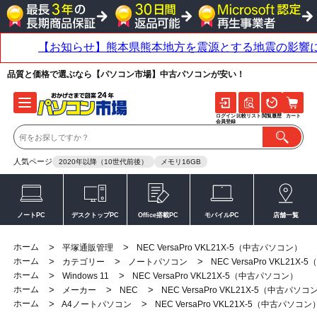
品質と価格で選ぶなら【パソコン市場】中古パソコンが安い！
ログイン
比較リスト
閲覧履歴
カート
会員登録
人気ページ
2020年以降（10世代前後）
メモリ16GB
ノートPC
デスクトップPC
Office搭載PC
モバイルPC
店舗一覧
ホーム
>
>
平塚通販管理
NEC VersaPro VKL21X-5（中古パソコン）
ホーム
>
>
>
カテゴリー
ノートパソコン
NEC VersaPro VKL21
ホーム
>
>
Windows 11
NEC VersaPro VKL21X-5（中古パソコン）
ホーム
>
>
>
メーカー
NEC
NEC VersaPro VKL21X-5（中古パソコ
ホーム
>
>
A4ノートパソコン
NEC VersaPro VKL21X-5（中古パソコン