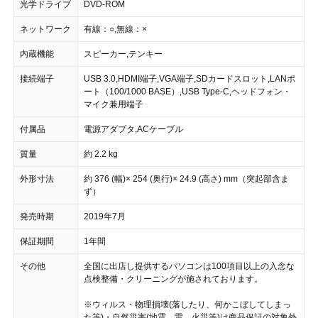
光学ドライブ
DVD-ROM
ネットワーク
有線：○,無線：×
内蔵機能
スピーカー,テンキー
接続端子
USB 3.0,HDMI端子,VGA端子,SDカードスロット,LANポ
ート（100/1000 BASE）,USB Type-C,ヘッドフォン・
マイク兼用端子
付属品
電源アダプタ,ACケーブル
質量
約 2.2 kg
外形寸法
約 376 (幅)× 254 (奥行)× 24.9 (高さ) mm（突起部含ま
ず）
発売時期
2019年7月
保証期間
1年間
その他
全国に出店し提供するパソコンは100項目以上の入念な
点検整備・クリーニングが施されております。
※ウィルス・物理損壊(落したり、何かこぼしてしまっ
た等)・自然災害(地震、雷、火災等)は商品保証の対象外