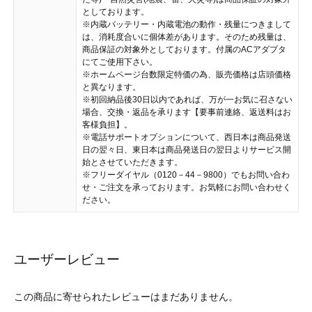
としております。
※内蔵バッテリー・内蔵電池の動作・残量につきまして
は、消耗度合いに個体差があります。そのため残量は、
商品保証の対象外としております。付属のACアダプタ
にてご使用下さい。
※ホームページ台数限定特価の為、販売価格は店頭価格
と異なります。
※初回納品後30日以内であれば、万が一お気に召さない
場合、交換・返品を承ります【要事前連絡、返送料はお
客様負担】。
※電話サポートオプションについて、西日本は商品発送
日の翌々日、東日本は商品発送日の翌日よりサービス開
始とさせていただきます。
※フリーダイヤル（0120－44－9800）でもお問い合わ
せ・ご注文を承っております。お気軽にお問い合わせく
ださい。
ユーザーレビュー
この商品に寄せられたレビューはまだありません。