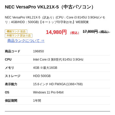
NEC VersaPro VKL21X-5（中古パソコン）
NEC VersaPro VKL21X-5（訳あり）(CPU：Core i3 8145U 3.9GHz/メモ
リ：4GB/HDD：500GB)【キートップ印字剥がれ】WEB関東
14,980円
17,800円
機能ランク:並品
外観ランク:訳あり品
商品ランクについて ⇒
商品コード
196850
CPU
Intel Core i3 第8世代 8145U 3.9GHz
メモリ
4GB ※最大16GB
ストレージ
HDD 500GB
表示能力
15.6インチ HD FWXGA (1366×768)
OS
Windows 11 Pro 64bit
保証期間
1年間