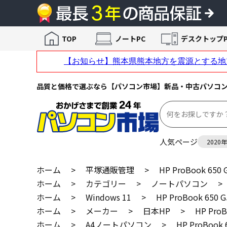
TOP
ノートPC
デスクトップP
品質と価格で選ぶなら【パソコン市場】新品・中古パソコ
人気ページ
2020
ホーム
>
平塚通販管理
>
HP ProBook 6
ホーム
>
カテゴリー
>
ノートパソコン
>
ホーム
>
Windows 11
>
HP ProBook 6
ホーム
>
メーカー
>
日本HP
>
HP Pr
ホーム
>
A4ノートパソコン
>
HP ProBoo