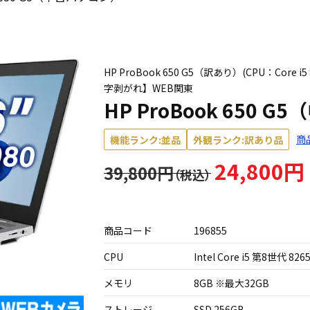
HP ProBook 650 G5（訳あり）(CPU：Core 
字剥がれ】WEB関東
HP ProBook 650 
商
機能ランク:並品
外観ランク:訳あり品
24,800円
39,800円
商品コード
196855
CPU
Intel Core i5 第8世代 826
メモリ
8GB ※最大32GB
ストレージ
SSD 256GB