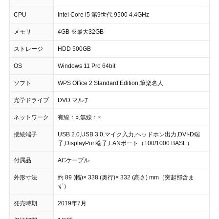
CPU
Intel Core i5 第9世代 9500 4.4GHz
メモリ
4GB ※最大32GB
ストレージ
HDD 500GB
OS
Windows 11 Pro 64bit
ソフト
WPS Office 2 Standard Edition,筆楽名人
光学ドライブ
DVD マルチ
ネットワーク
有線：○,無線：×
接続端子
USB 2.0,USB 3.0,マイク入力,ヘッドホン出力,DVI-D端
子,DisplayPort端子,LANポート（100/1000 BASE）
付属品
ACケーブル
外形寸法
約 89 (幅)× 338 (奥行)× 332 (高さ) mm（突起部含ま
ず）
発売時期
2019年7月