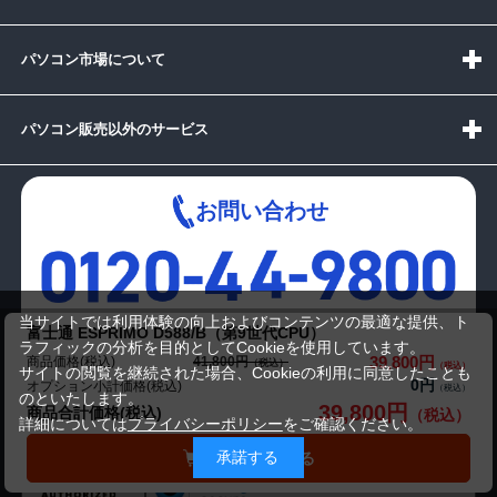
パソコン市場について
パソコン販売以外のサービス
お問い合わせ
当サイトでは利用体験の向上およびコンテンツの最適な提供、ト
受付時間：10:00~19:00(休業:日曜日)
富士通 ESPRIMO D588/B（第9世代CPU）
ラフィックの分析を目的としてCookieを使用しています。
39,800円
商品価格(税込)
41,800円
メールでの
サイトの閲覧を継続された場合、Cookieの利用に同意したことも
0円
オプション小計価格(税込)
お問い合わせはこちら
のといたします。
39,800円
商品合計価格(税込)
詳細については
プライバシーポリシー
をご確認ください。
承諾する
カートに入れる