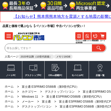
品質と価格で選ぶなら【パソコン市場】中古パソコンが安い！
ログイン
比較リスト
閲覧履歴
カート
会員登録
人気ページ
2020年以降（10世代前後）
メモリ16GB
ノートPC
デスクトップPC
Office搭載PC
モバイルPC
店舗一覧
ホーム
>
富士通 ESPRIMO D588/B（第9世代CPU）
ホーム
>
>
>
カテゴリー
デスクトップパソコン
富士通 ESPRIMO D
ホーム
>
>
Windows 11
富士通 ESPRIMO D588/B（第9世代CPU）
ホーム
>
>
>
メーカー
富士通
富士通 ESPRIMO D588/B（第9世代C
ホーム
>
>
デスクトップパソコン
富士通 ESPRIMO D588/B（第9世代C