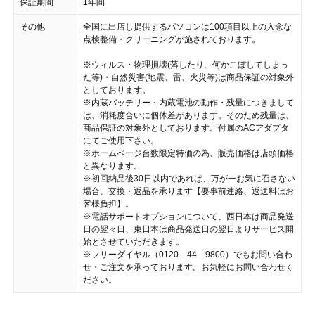
保証期間
1年間
その他
全国に出店し提供するパソコンは100項目以上の入念な
点検整備・クリーニングが施されております。
※ウィルス・物理損壊(落したり、何かこぼしてしまっ
た等)・自然災害(地震、雷、火災等)は商品保証の対象外
としております。
※内蔵バッテリー・内蔵電池の動作・残量につきまして
は、消耗度合いに個体差があります。そのため残量は、
商品保証の対象外としております。付属のACアダプタ
にてご使用下さい。
※ホームページ台数限定特価の為、販売価格は店頭価格
と異なります。
※初回納品後30日以内であれば、万が一お気に召さない
場合、交換・返品を承ります【要事前連絡、返送料はお
客様負担】。
※電話サポートオプションについて、西日本は商品発送
日の翌々日、東日本は商品発送日の翌日よりサービス開
始とさせていただきます。
※フリーダイヤル（0120－44－9800）でもお問い合わ
せ・ご注文を承っております。お気軽にお問い合わせく
ださい。