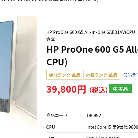
HP ProOne 600 G5 All-in-One 6AE31AV(
倉庫
HP ProOne 600 G5 A
CPU)
商品ラ
機能ランク:並品
外観ランク:並品
39,800円
中古品
商品コード
196992
CPU
Intel Core i5 第9世代 960