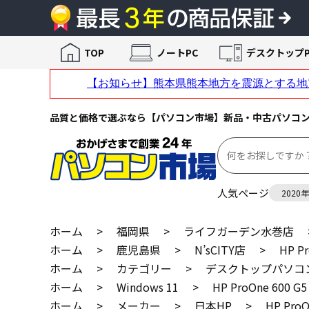
TOP
ノートPC
デスクトップP
品質と価格で選ぶなら【パソコン市場】新品・中古パソコ
人気ページ
2020
ホーム
>
福岡県
>
ライフガーデン水巻店
ホーム
>
鹿児島県
>
N’sCITY店
>
HP P
ホーム
>
カテゴリー
>
デスクトップパソコ
ホーム
>
Windows 11
>
HP ProOne 600 G5
ホーム
>
メーカー
>
日本HP
>
HP ProO