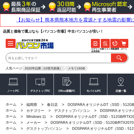
品質と価格で選ぶなら【パソコン市場】中古パソコンが安い！
ログイン
比較リスト
閲覧履歴
カート
会員登録
人気ページ
2020年以降（10世代前後）
メモリ16GB
ノートPC
デスクトップPC
Office搭載PC
モバイルPC
店舗一覧
ホーム
>
>
>
福岡県
春日店
DOSPARA オリジナルDT（SSD：512GB/
ホーム
>
>
>
カテゴリー
デスクトップパソコン
DOSPARA オリジナル
ホーム
>
>
Windows 11
DOSPARA オリジナルDT（SSD：512GB/RTX2
ホーム
>
>
メーカー
DOSPARA オリジナルDT（SSD：512GB/RTX207
ホーム
>
>
デスクトップパソコン
DOSPARA オリジナルDT（SSD：512G