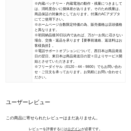
※内蔵バッテリー・内蔵電池の動作・残量につきまして
は、消耗度合いに個体差があります。そのため残量は、
商品保証の対象外としております。付属のACアダプタ
にてご使用下さい。
※ホームページ台数限定特価の為、販売価格は店頭価格
と異なります。
※初回納品後30日以内であれば、万が一お気に召さない
場合、交換・返品を承ります【要事前連絡、返送料はお
客様負担】。
※電話サポートオプションについて、西日本は商品発送
日の翌日、東日本は商品発送日の翌々日よりサービス開
始とさせていただきます。
※フリーダイヤル（0120－44－9800）でもお問い合わ
せ・ご注文を承っております。お気軽にお問い合わせく
ださい。
ユーザーレビュー
この商品に寄せられたレビューはまだありません。
レビューを評価するには
ログイン
が必要です。