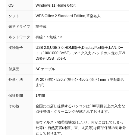
OS
Windows 11 Home 64bit
ソフト
WPS Office 2 Standard Edition,筆楽名人
光学ドライブ
非搭載
ネットワーク
有線：○,無線：×
接続端子
USB 2.0,USB 3.0,HDMI端子,DisplayPort端子,LANポー
ト（100/1000 BASE）,マイク入力,ヘッドホン出力,DVI-
D端子,USB Type-C
付属品
ACケーブル
外形寸法
約 207 (幅)× 520.7 (奥行)× 450.2 (高さ) mm（突起部含
まず）
保証期間
1年間
その他
全国に出店し提供するパソコンは100項目以上の入念な
点検整備・クリーニングが施されております。
※ウィルス・物理損壊(落したり、何かこぼしてしまっ
た等)・自然災害(地震、雷、火災等)は商品保証の対象外
としております。