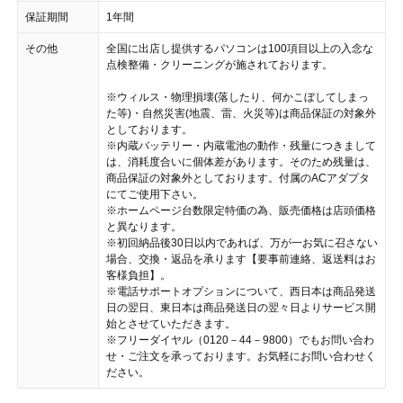
保証期間
1年間
その他
全国に出店し提供するパソコンは100項目以上の入念な
点検整備・クリーニングが施されております。
※ウィルス・物理損壊(落したり、何かこぼしてしまっ
た等)・自然災害(地震、雷、火災等)は商品保証の対象外
としております。
※内蔵バッテリー・内蔵電池の動作・残量につきまして
は、消耗度合いに個体差があります。そのため残量は、
商品保証の対象外としております。付属のACアダプタ
にてご使用下さい。
※ホームページ台数限定特価の為、販売価格は店頭価格
と異なります。
※初回納品後30日以内であれば、万が一お気に召さない
場合、交換・返品を承ります【要事前連絡、返送料はお
客様負担】。
※電話サポートオプションについて、西日本は商品発送
日の翌日、東日本は商品発送日の翌々日よりサービス開
始とさせていただきます。
※フリーダイヤル（0120－44－9800）でもお問い合わ
せ・ご注文を承っております。お気軽にお問い合わせく
ださい。