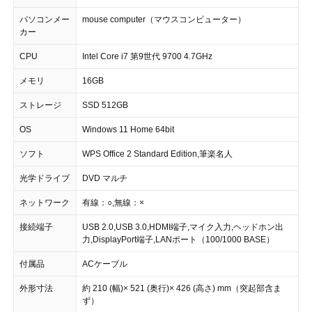
パソコンメー
mouse computer（マウスコンピューター）
カー
CPU
Intel Core i7 第9世代 9700 4.7GHz
メモリ
16GB
ストレージ
SSD 512GB
OS
Windows 11 Home 64bit
ソフト
WPS Office 2 Standard Edition,筆楽名人
光学ドライブ
DVD マルチ
ネットワーク
有線：○,無線：×
接続端子
USB 2.0,USB 3.0,HDMI端子,マイク入力,ヘッドホン出
力,DisplayPort端子,LANポート（100/1000 BASE）
付属品
ACケーブル
外形寸法
約 210 (幅)× 521 (奥行)× 426 (高さ) mm（突起部含ま
ず）