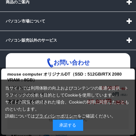
商品のご案内
パソコン市場について
パソコン販売以外のサービス
お問い合わせ
mouse computer オリジナルDT（SSD：512GB/RTX 2080
VRAM：8GB）
87,800円
商品価格(税込)
当サイトでは利用体験の向上およびコンテンツの最適な提供、ト
受付時間：10:00~19:00(休業:日曜日)
0円
オプション小計価格(税込)
ラフィックの分析を目的としてCookieを使用しています。
87,800円
商品合計価格(税込)
サイトの閲覧を継続された場合、Cookieの利用に同意したことも
メールでの
のといたします。
お問い合わせはこちら
詳細については
プライバシーポリシー
をご確認ください。
在庫がありません
承諾する