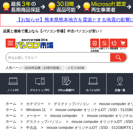
品質と価格で選ぶなら【パソコン市場】中古パソコンが安い！
ログイン
比較リスト
閲覧履歴
カート
会員登録
人気ページ
2020年以降（10世代前後）
メモリ16GB
ノートPC
デスクトップPC
Office搭載PC
モバイルPC
店舗一覧
ホーム
>
>
>
カテゴリー
デスクトップパソコン
mouse computer
ホーム
>
>
Windows 11
mouse computer オリジナルDT（SSD：512GB/
ホーム
>
>
>
メーカー
mouse computer
mouse computer オリジナ
ホーム
>
>
デスクトップパソコン
mouse computer オリジナルDT（SSD
ホーム
>
>
中古品
mouse computer オリジナルDT（SSD：512GB/RTX 