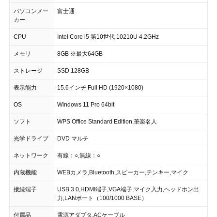
パソコンメー
富士通
カー
CPU
Intel Core i5 第10世代 10210U 4.2GHz
メモリ
8GB ※最大64GB
ストレージ
SSD 128GB
表示能力
15.6インチ Full HD (1920×1080)
OS
Windows 11 Pro 64bit
ソフト
WPS Office Standard Edition,筆楽名人
光学ドライブ
DVD マルチ
ネットワーク
有線：○,無線：○
内蔵機能
WEBカメラ,Bluetooth,スピーカー,テンキー,マイク
接続端子
USB 3.0,HDMI端子,VGA端子,マイク入力,ヘッドホン出
力,LANポート（100/1000 BASE）
付属品
電源アダプタ,ACケーブル