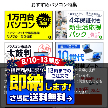
おすすめパソコン特集
当サイトでは利用体験の向上およびコンテンツの最適な提供、ト
富士通 LIFEBOOK A5510/F（訳ありパソコン）
ラフィックの分析を目的としてCookieを使用しています。
35,800円
商品価格(税込)
44,800円
サイトの閲覧を継続された場合、Cookieの利用に同意したことも
0円
オプション小計価格(税込)
のといたします。
35,800円
商品合計価格(税込)
詳細については
プライバシーポリシー
をご確認ください。
承諾する
カートに入れる