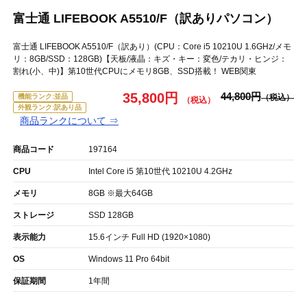
富士通 LIFEBOOK A5510/F（訳ありパソコン）
富士通 LIFEBOOK A5510/F（訳あり）(CPU：Core i5 10210U 1.6GHz/メモ
リ：8GB/SSD：128GB)【天板/液晶：キズ・キー：変色/テカリ・ヒンジ：
割れ(小、中)】第10世代CPUにメモリ8GB、SSD搭載！ WEB関東
35,800円
44,800円
機能ランク:並品
外観ランク:訳あり品
商品ランクについて ⇒
商品コード
197164
CPU
Intel Core i5 第10世代 10210U 4.2GHz
メモリ
8GB ※最大64GB
ストレージ
SSD 128GB
表示能力
15.6インチ Full HD (1920×1080)
OS
Windows 11 Pro 64bit
保証期間
1年間