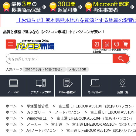
品質と価格で選ぶなら【パソコン市場】中古パソコンが安い！
ログイン
比較リスト
閲覧履歴
カート
会員登録
人気ページ
2020年以降（10世代前後）
メモリ16GB
ノートPC
デスクトップPC
Office搭載PC
モバイルPC
店舗一覧
ホーム
>
>
平塚通販管理
富士通 LIFEBOOK A5510/F（訳ありパソコン）
ホーム
>
>
>
カテゴリー
ノートパソコン
富士通 LIFEBOOK A551
ホーム
>
>
Windows 11
富士通 LIFEBOOK A5510/F（訳ありパソコン）
ホーム
>
>
>
メーカー
富士通
富士通 LIFEBOOK A5510/F（訳あ
ホーム
>
>
A4ノートパソコン
富士通 LIFEBOOK A5510/F（訳ありパソ