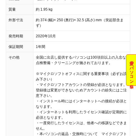
質量
約 1.95 kg
外形寸法
約 374 (幅)× 250 (奥行)× 32.5 (高さ) mm（突起部含ま
ず）
発売時期
2020年10月
保証期間
1年間
その他
全国に出店し提供するパソコンは100項目以上の入念な
夏のパソコン祭
点検整備・クリーニングが施されております。
※マイクロソフトオフィスに関する重要事項（必ずお読
み下さい）
・マイクロソフトアカウントの登録が必須となります。
登録後は変更ができないためアカウントの紛失にはご注
意下さい。
・インストール時にはインターネットへの接続が必須と
なります。
・インターネットを利用したライセンス確認が定期的に
必須となります。
・一度発行したライセンスは、他者への移譲などできま
せん。
・本パソコンの返品・交換時について マイクロソフト