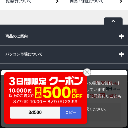
お届けについて
商品・保証について
商品のご案内
パソコン市場について
パソコン販売以外のサービス
mouse computer P5-CML（第10世代CPU）
77,300円
商品価格(税込)
当サイトでは利用体験の向上およびコンテンツの最適な提供、ト
81,800円
0円
オプション小計価格(税込)
ラフィックの分析を目的としてCookieを使用しています。
お問い合わせ
77,300円
商品合計価格(税込)
サイトの閲覧を継続された場合、Cookieの利用に同意したことも
のといたします。
詳細については
プライバシーポリシー
をご確認ください。
在庫がありません
承諾する
受付時間：10:00~19:00(休業:日曜日)