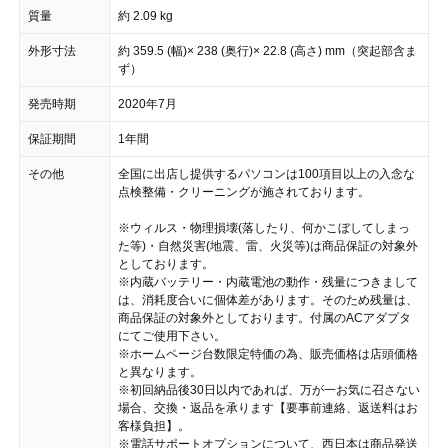
質量
約 2.09 kg
外形寸法
約 359.5 (幅)× 238 (奥行)× 22.8 (高さ) mm（突起部含ま
ず）
発売時期
2020年7月
保証期間
1年間
その他
全国に出店し提供するパソコンは100項目以上の入念な
点検整備・クリーニングが施されております。
※ウィルス・物理損壊(落したり、何かこぼしてしまっ
た等)・自然災害(地震、雷、火災等)は商品保証の対象外
としております。
※内蔵バッテリー・内蔵電池の動作・残量につきまして
は、消耗度合いに個体差があります。そのため残量は、
商品保証の対象外としております。付属のACアダプタ
にてご使用下さい。
※ホームページ台数限定特価の為、販売価格は店頭価格
と異なります。
※初回納品後30日以内であれば、万が一お気に召さない
場合、交換・返品を承ります【要事前連絡、返送料はお
客様負担】。
※電話サポートオプションについて、西日本は商品発送