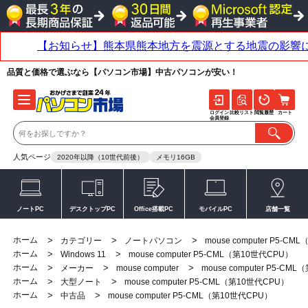
品質と価格で選ぶなら【パソコン市場】中古パソコンが安い！
ログイン
比較リスト
閲覧履歴
カート
会員登録
人気ページ
2020年以降（10世代前後）
メモリ16GB
ノートPC
デスクトップPC
Office搭載PC
モバイルPC
店舗一覧
ホーム
>
>
>
カテゴリー
ノートパソコン
mouse computer P5-C
ホーム
>
>
Windows 11
mouse computer P5-CML（第10世代CPU）
ホーム
>
>
>
メーカー
mouse computer
mouse computer P5-CM
ホーム
>
>
大型ノート
mouse computer P5-CML（第10世代CPU）
ホーム
>
>
中古品
mouse computer P5-CML（第10世代CPU）