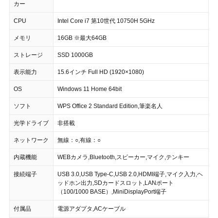
カー
CPU
Intel Core i7 第10世代 10750H 5GHz
メモリ
16GB ※最大64GB
ストレージ
SSD 1000GB
表示能力
15.6インチ Full HD (1920×1080)
OS
Windows 11 Home 64bit
ソフト
WPS Office 2 Standard Edition,筆楽名人
光学ドライブ
非搭載
ネットワーク
無線：○,有線：○
内蔵機能
WEBカメラ,Bluetooth,スピーカー,マイク,テンキー
接続端子
USB 3.0,USB Type-C,USB 2.0,HDMI端子,マイク入力,ヘ
ッドホン出力,SDカードスロット,LANポート
（100/1000 BASE）,MiniDisplayPort端子
付属品
電源アダプタ,ACケーブル