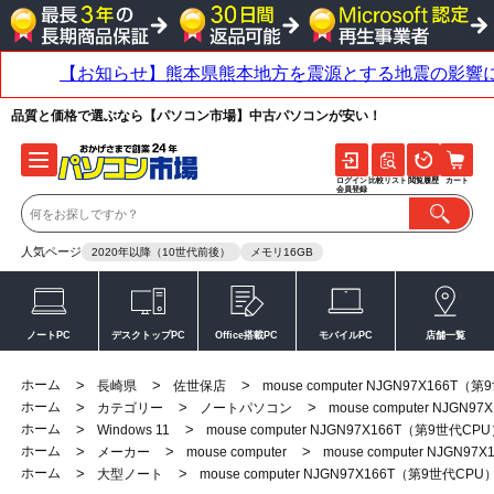
品質と価格で選ぶなら【パソコン市場】中古パソコンが安い！
ログイン
比較リスト
閲覧履歴
カート
会員登録
人気ページ
2020年以降（10世代前後）
メモリ16GB
ノートPC
デスクトップPC
Office搭載PC
モバイルPC
店舗一覧
ホーム
>
>
>
長崎県
佐世保店
mouse computer NJGN97X166T（
ホーム
>
>
>
カテゴリー
ノートパソコン
mouse computer NJGN
ホーム
>
>
Windows 11
mouse computer NJGN97X166T（第9世代CP
ホーム
>
>
>
メーカー
mouse computer
mouse computer NJGN9
ホーム
>
>
大型ノート
mouse computer NJGN97X166T（第9世代CPU