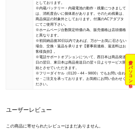
としております。
※内蔵バッテリー・内蔵電池の動作・残量につきまして
は、消耗度合いに個体差があります。そのため残量は、
商品保証の対象外としております。付属のACアダプタ
にてご使用下さい。
※ホームページ台数限定特価の為、販売価格は店頭価格
と異なります。
※初回納品後30日以内であれば、万が一お気に召さない
場合、交換・返品を承ります【要事前連絡、返送料はお
客様負担】。
※電話サポートオプションについて、西日本は商品発送
夏のパソコン祭
日の翌日、東日本は商品発送日の翌々日よりサービス開
始とさせていただきます。
※フリーダイヤル（0120－44－9800）でもお問い合わ
せ・ご注文を承っております。お気軽にお問い合わせく
ださい。
ユーザーレビュー
この商品に寄せられたレビューはまだありません。