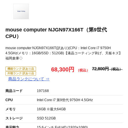
mouse computer NJGN97X166T（第9世代
CPU）
mouse computer NJGN97X166T(訳あり)(CPU：Intel Core i7 9750H
4.5GHz/メモリ：16GB/SSD：512GB)【液晶コーティング剥げ、天板キズ】
福岡倉庫◇
68,300円
72,800円
機能ランク:訳あり品
外観ランク:訳あり品
商品ランクについて ⇒
商品コード
197168
CPU
Intel Core i7 第9世代 9750H 4.5GHz
メモリ
16GB ※最大64GB
ストレージ
SSD 512GB
表示能力
15.6インチ Full HD (1920×1080)