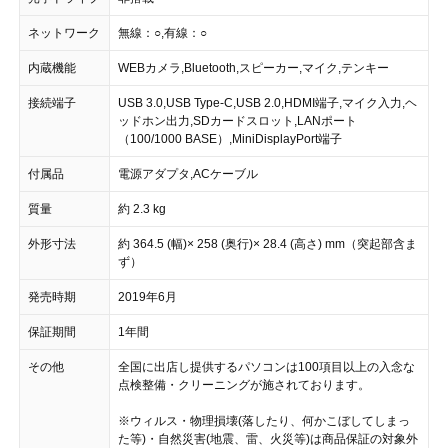
ネットワーク
無線：○,有線：○
内蔵機能
WEBカメラ,Bluetooth,スピーカー,マイク,テンキー
接続端子
USB 3.0,USB Type-C,USB 2.0,HDMI端子,マイク入力,ヘ
ッドホン出力,SDカードスロット,LANポート
（100/1000 BASE）,MiniDisplayPort端子
付属品
電源アダプタ,ACケーブル
質量
約 2.3 kg
外形寸法
約 364.5 (幅)× 258 (奥行)× 28.4 (高さ) mm（突起部含ま
ず）
発売時期
2019年6月
保証期間
1年間
その他
全国に出店し提供するパソコンは100項目以上の入念な
点検整備・クリーニングが施されております。
※ウィルス・物理損壊(落したり、何かこぼしてしまっ
た等)・自然災害(地震、雷、火災等)は商品保証の対象外