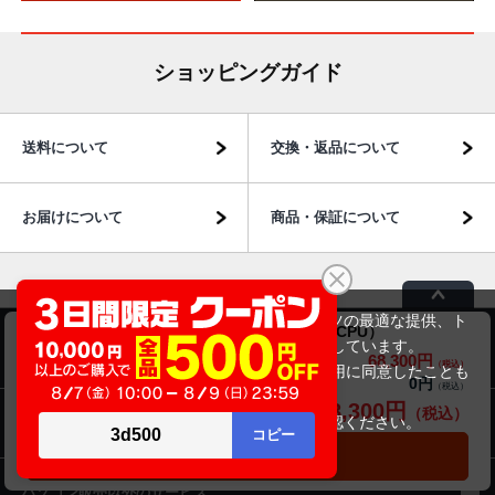
ショッピングガイド
送料について
交換・返品について
お届けについて
商品・保証について
当サイトでは利用体験の向上およびコンテンツの最適な提供、ト
mouse computer NJGN97X166T（第9世代CPU）
ラフィックの分析を目的としてCookieを使用しています。
商品のご案内
68,300円
商品価格(税込)
72,800円
サイトの閲覧を継続された場合、Cookieの利用に同意したことも
0円
オプション小計価格(税込)
のといたします。
68,300円
商品合計価格(税込)
詳細については
プライバシーポリシー
をご確認ください。
パソコン市場について
承諾する
カートに入れる
パソコン販売以外のサービス