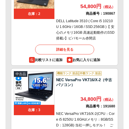
54,800円
商品番号：
190867
在庫：2
DELL Latitude 3510 ( Core i5 10210
U 1.6GHz / 16GB / SSD:256GB )【 安
心のメモリ16GB 高速起動動作のSSD
搭載♪】ビバモール赤間店
詳細を見る
比較リストに追加
機能ランク:並品
外観ランク:並品
中古品
NEC VersaPro VKT16/X-2（中古
パソコン）
34,800円
商品番号：
191680
在庫：3
NEC VersaPro VKT16/X-2(CPU：Cor
e i5 8250U 1.6GHz/メモリ：8GB/SS
D：128GB) 当社一押しモデル！ ご