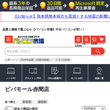
品質と価格で選ぶなら【パソコン市場】中古パソコンが安い！
ログイン
比較リスト
閲覧履歴
カート
会員登録
人気ページ
2020年以降（10世代前後）
メモリ16GB
ノートPC
デスクトップPC
Office搭載PC
モバイルPC
店舗一覧
ビバモール赤間店
新着順
価格順
並べ替え：
訳あり商品の表示