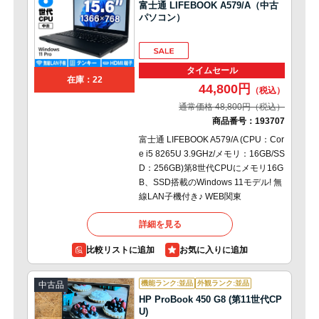
富士通 LIFEBOOK A579/A（中古
パソコン）
タイムセール
在庫：22
44,800円
通常価格 48,800円
商品番号：
193707
富士通 LIFEBOOK A579/A (CPU：Cor
e i5 8265U 3.9GHz/メモリ：16GB/SS
D：256GB)第8世代CPUにメモリ16G
B、SSD搭載のWindows 11モデル! 無
線LAN子機付き♪ WEB関東
詳細を見る
比較リストに追加
機能ランク:並品
外観ランク:並品
中古品
HP ProBook 450 G8 (第11世代CP
U)