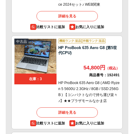
ce 2024セット♪ WEB関東
詳細を見る
比較リストに追加
機能ランク:並品
外観ランク:並品
中古品
HP ProBook 635 Aero G8 (第5世
代CPU)
54,800円
商品番号：
192491
在庫：3
HP ProBook 635 Aero G8 ( AMD Ryze
n 5 5600U 2.3GHz / 8GB / SSD:256G
B ) 【コンパクトなので持ち運び楽々
♪】★★プラザモールなかま店
詳細を見る
比較リストに追加