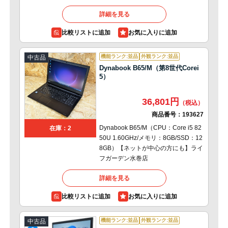
詳細を見る
比較リストに追加
機能ランク:並品
外観ランク:並品
中古品
Dynabook B65/M（第8世代Corei
5）
36,801円
商品番号：
193627
Dynabook B65/M（CPU：Core i5 82
在庫：2
50U 1.60GHz/メモリ：8GB/SSD：12
8GB）【ネットが中心の方にも】ライ
フガーデン水巻店
詳細を見る
比較リストに追加
機能ランク:並品
外観ランク:並品
中古品