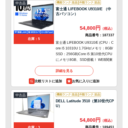
機能ランク:並品
外観ランク:並品
中古品
富士通 LIFEBOOK U9310/E （中
古パソコン）
54,800円
商品番号：
187337
在庫：5
富士通 LIFEBOOK U9310/E (CPU：C
ore i5 10310U 1.7GHz/メモリ：8GB/
SSD：256GB)Core i5 第10世代CPU
にメモリ8GB、SSD搭載！ WEB関東
詳細を見る
比較リストに追加
機能ランク:並品
外観ランク:並品
中古品
DELL Latitude 3510（第10世代CP
U）
54,800円
商品番号：
189451
在庫：3