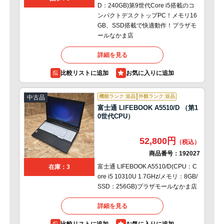
D：240GB)第9世代Core i5搭載のコ
ンパクトデスクトップPC！メモリ16
GB、SSD搭載で快適動作！プラザモ
ールなかま店
詳細を見る
比較リストに追加
機能ランク:並品
外観ランク:並品
中古品
富士通 LIFEBOOK A5510/D （第1
0世代CPU）
52,800円
商品番号：
192027
富士通 LIFEBOOK A5510/D(CPU：C
在庫：3
ore i5 10310U 1.7GHz/メモリ：8GB/
SSD：256GB)プラザモールなかま店
詳細を見る