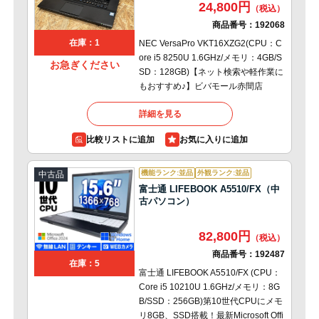
24,800円
商品番号：
192068
在庫：1
NEC VersaPro VKT16XZG2(CPU：C
ore i5 8250U 1.6GHz/メモリ：4GB/S
お急ぎください
SD：128GB)【ネット検索や軽作業に
もおすすめ♪】ビバモール赤間店
詳細を見る
比較リストに追加
機能ランク:並品
外観ランク:並品
中古品
富士通 LIFEBOOK A5510/FX（中
古パソコン）
82,800円
商品番号：
192487
在庫：5
富士通 LIFEBOOK A5510/FX (CPU：
Core i5 10210U 1.6GHz/メモリ：8G
B/SSD：256GB)第10世代CPUにメモ
リ8GB、SSD搭載！最新Microsoft Offi