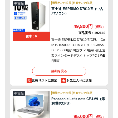
機能ランク:良品
外観ランク:並品
中古品
富士通 ESPRIMO D7010/E（中古
パソコン）
49,800円
商品番号：
192640
在庫：6
富士通 ESPRIMO D7010/E(CPU：Co
re i5 10500 3.1GHz/メモリ：8GB/SS
D：256GB)第10世代CPU搭載♪富士通
製スタンダードデスクトップPC！WE
B関東
詳細を見る
比較リストに追加
機能ランク:並品
外観ランク:並品
中古品
Panasonic Let's note CF-LV9（第
10世代CPU）
95,000円