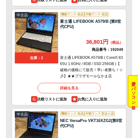
比較リストに追加
機能ランク:並品
外観ランク:並品
中古品
富士通 LIFEBOOK A579/B (第8世
代CPU)
36,801円
商品番号：
192049
富士通 LIFEBOOK A579/B ( Corei5 83
在庫：2
65U 1.6GHz / 8GB / SSD:256GB )【
破格の価格にて販売！早い者勝ち！☆
彡】★★プラザモールなかま店
夏のパソコン祭
詳細を見る
比較リストに追加
機能ランク:並品
外観ランク:訳あり品
中古品
NEC VersaPro VKT16XZG2(第8世
代CPU)