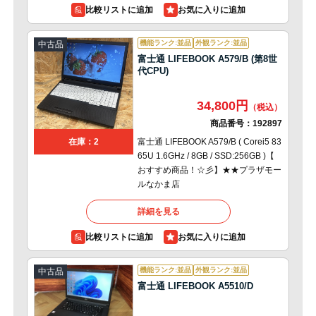
比較リストに追加
機能ランク:並品
外観ランク:並品
中古品
富士通 LIFEBOOK A579/B (第8世
代CPU)
34,800円
商品番号：
192897
富士通 LIFEBOOK A579/B ( Corei5 83
在庫：2
65U 1.6GHz / 8GB / SSD:256GB )【
おすすめ商品！☆彡】★★プラザモー
ルなかま店
詳細を見る
比較リストに追加
機能ランク:並品
外観ランク:並品
中古品
富士通 LIFEBOOK A5510/D