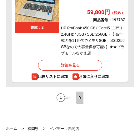
59,800円
商品番号：
193787
在庫：2
HP ProBook 450 G8 ( Corei5 1135U
2.4GHz / 8GB / SSD:256GB ) 【 高年
式の第11世代でメモリ8GB、SSD256
GBなので大容量保存可能♪】★★プラ
ザモールなかま店
詳細を見る
比較リストに追加
1
2
3
4
ホーム
>
>
福岡県
ビバモール赤間店