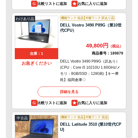
比較リストに追加
機能ランク:並品
外観ランク:訳あり品
わけあり品
DELL Vostro 3490 P89G（第10世
代CPU）
49,800円
商品番号：
189879
在庫：1
DELL Vostro 3490 P89G（訳あり）
お急ぎください
(CPU：Core i5 10210U 1.60GHz/メ
モリ：8GB/SSD：128GB)【キー摩
耗】福岡倉庫◇
詳細を見る
比較リストに追加
機能ランク:並品
外観ランク:並品
中古品
DELL Latitude 3510 (第10世代CP
U)