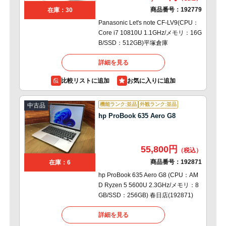
商品番号：
192779
在庫：30
Panasonic Let's note CF-LV9(CPU：
Core i7 10810U 1.1GHz/メモリ：16G
B/SSD：512GB)平塚倉庫
詳細を見る
比較リストに追加
機能ランク:並品
外観ランク:並品
中古品
hp ProBook 635 Aero G8
55,800円
商品番号：
192871
在庫：6
hp ProBook 635 Aero G8 (CPU：AM
D Ryzen 5 5600U 2.3GHz/メモリ：8
GB/SSD：256GB) 春日店(192871)
詳細を見る