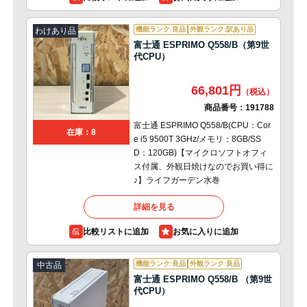
機能ランク:良品
外観ランク:訳あり品
わけあり品
富士通 ESPRIMO Q558/B（第9世
代CPU）
66,801円
商品番号：
191788
富士通 ESPRIMO Q558/B(CPU：Cor
在庫：8
e i5 9500T 3GHz/メモリ：8GB/SS
D：120GB)【マイクロソフトオフィ
ス付属、外観日焼けなのでお買い得に
♪】ライフガーデン水巻
詳細を見る
比較リストに追加
機能ランク:良品
外観ランク:良品
中古品
富士通 ESPRIMO Q558/B （第9世
代CPU）