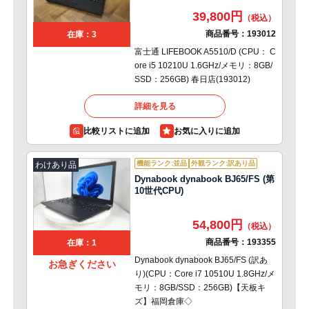
39,800円
商品番号：
193012
在庫：3
富士通 LIFEBOOK A5510/D (CPU： C
ore i5 10210U 1.6GHz/メモリ：8GB/
SSD：256GB) 春日店(193012)
詳細を見る
比較リストに追加
機能ランク:並品
外観ランク:訳あり品
わけあり品
Dynabook dynabook BJ65/FS (第
10世代CPU)
54,800円
商品番号：
193355
在庫：1
Dynabook dynabook BJ65/FS (訳あ
お急ぎください
り)(CPU：Core i7 10510U 1.8GHz/メ
モリ：8GB/SSD：256GB)【天板キ
ズ】福岡倉庫◇