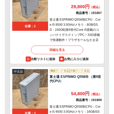
29,800円
商品番号：
191867
富士通 ESPRIMO Q558/B(CPU：Cor
e i5 9500 3.0GHz/メモリ：8GB/SS
在庫：2
D：240GB)第9世代Core i5搭載のコ
ンパクトデスクトップPC！SSD搭載
で快適動作！プラザモールなかま店
詳細を見る
比較リストに追加
機能ランク:良品
外観ランク:良品
中古品
富士通 ESPRIMO Q558/B （第9世
代CPU）
54,800円
商品番号：
191869
富士通 ESPRIMO Q558/B(CPU：Cor
e i5 9500 3.0GHz/メモリ：16GB/SS
在庫：3