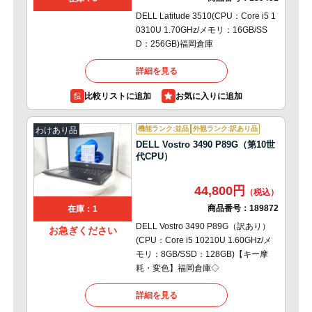
DELL Latitude 3510(CPU：Core i5 1
0310U 1.70GHz/メモリ：16GB/SS
D：256GB)福岡倉庫
詳細を見る
比較リストに追加
機能ランク:並品
外観ランク:訳あり品
わけあり品
DELL Vostro 3490 P89G（第10世
代CPU）
44,800円
商品番号：
189872
在庫：1
DELL Vostro 3490 P89G（訳あり）
お急ぎください
(CPU：Core i5 10210U 1.60GHz/メ
モリ：8GB/SSD：128GB)【キー摩
耗・変色】福岡倉庫◇
詳細を見る