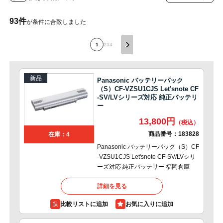
93
件
が条件に合致しました
1
2
3
4
新品
Panasonic バッテリーパック
（S）CF-VZSU1CJS Let'snote CF
-SV/LVシリーズ対応 純正バッテリ
ー
13,800円
商品番号：
183828
在庫：4
Panasonic バッテリーパック（S）CF
-VZSU1CJS Let'snote CF-SV/LVシリ
ーズ対応 純正バッテリー 福岡倉庫
詳細を見る
比較リストに追加