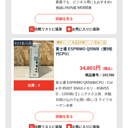
家庭でも、ビジネス用にもおすすめ♪
無線LAN内蔵 WEB関東
詳細を見る
比較リストに追加
機能ランク:良品
外観ランク:訳あり品
わけあり品
富士通 ESPRIMO Q558/B（第9世
代CPU）
34,801円
商品番号：
191786
富士通 ESPRIMO Q558/B(CPU：Cor
在庫：3
e i5 9500T 3GHz/メモリ：8GB/SS
D：120GB)【ミニデスク入荷、外観
日焼けなのでお買い得に♪】ライフガ
ーデン水巻
詳細を見る
比較リストに追加