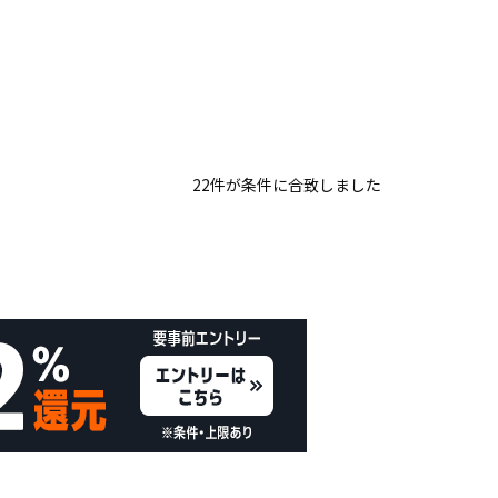
22
件
が条件に合致しました