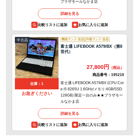
プラザモールなかま店
詳細を見る
比較リストに追加
機能ランク:並品
外観ランク:並品
中古品
富士通 LIFEBOOK A579/BX（第8
世代）
27,800円
商品番号：
195210
富士通 LIFEBOOK A579/BX (CPU:Cor
在庫：1
e i5 8265U 1.6GHz/メモリ:4GB/SSD:
お急ぎください
128GB) 限定一台のみ★★プラザモー
ルなかま店
詳細を見る
比較リストに追加