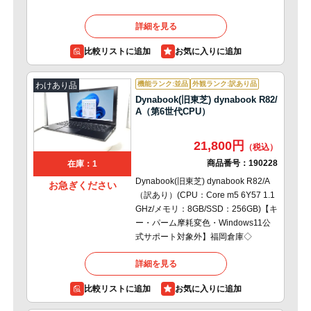
詳細を見る
比較リストに追加
機能ランク:並品
外観ランク:訳あり品
わけあり品
Dynabook(旧東芝) dynabook R82/
A（第6世代CPU）
21,800円
商品番号：
190228
在庫：1
Dynabook(旧東芝) dynabook R82/A
お急ぎください
（訳あり）(CPU：Core m5 6Y57 1.1
GHz/メモリ：8GB/SSD：256GB)【キ
ー・パーム摩耗変色・Windows11公
式サポート対象外】福岡倉庫◇
詳細を見る
比較リストに追加