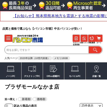
品質と価格で選ぶなら【パソコン市場】中古パソコンが安い！
ログイン
比較リスト
閲覧履歴
カート
会員登録
人気ページ
2020年以降（10世代前後）
メモリ16GB
ノートPC
デスクトップPC
Office搭載PC
モバイルPC
店舗一覧
プラザモールなかま店
新着順
価格順
並べ替え：
訳あり商品の表示