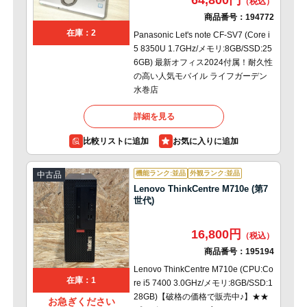
64,800円
商品番号：
194772
在庫：2
Panasonic Let's note CF-SV7 (Core i
5 8350U 1.7GHz/メモリ:8GB/SSD:25
6GB) 最新オフィス2024付属！耐久性
の高い人気モバイル ライフガーデン
水巻店
詳細を見る
比較リストに追加
機能ランク:並品
外観ランク:並品
中古品
Lenovo ThinkCentre M710e (第7
世代)
16,800円
商品番号：
195194
Lenovo ThinkCentre M710e (CPU:Co
在庫：1
re i5 7400 3.0GHz/メモリ:8GB/SSD:1
28GB)【破格の価格で販売中♪】★★
お急ぎください