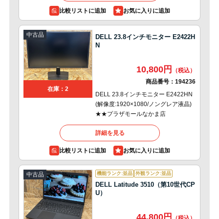
比較リストに追加
中古品
DELL 23.8インチモニター E2422H
N
10,800円
商品番号：
194236
在庫：2
DELL 23.8インチモニター E2422HN
(解像度:1920×1080/ノングレア液晶)
★★プラザモールなかま店
詳細を見る
比較リストに追加
機能ランク:並品
外観ランク:並品
中古品
DELL Latitude 3510（第10世代CP
U）
44,800円