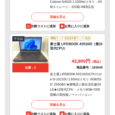
Celeron N4020 1.10GHz/メモリ：4G
B/ストレージ：32GB) WEB広告
詳細を見る
比較リストに追加
機能ランク:並品
外観ランク:並品
中古品
富士通 LIFEBOOK A5510/D（第10
世代CPU）
42,800円
商品番号：
183649
在庫：2
富士通 LIFEBOOK A5510/D(CPU:Cor
e i5-10210U 1.6GHz/メモリ: 8GB/SS
D: 256GB/) ★巣鴨店☆新生活応援SA
LE★10世代CPU・メモリ8GB+SSD
搭載の高性能ノートパソコン♪
詳細を見る
比較リストに追加