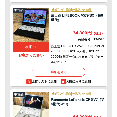
機能ランク:並品
外観ランク:並品
中古品
富士通 LIFEBOOK A579/BX（第8
世代）
34,800円
商品番号：
194580
富士通 LIFEBOOK A579/BX (CPU:Cor
在庫：1
e i5 8265U 1.6GHz/メモリ:8GB/SSD:
お急ぎください
256GB) 限定一台のみ★★プラザモー
ルなかま店
詳細を見る
比較リストに追加
機能ランク:並品
外観ランク:並品
中古品
Panasonic Let's note CF-SV7（第
8世代CPU）