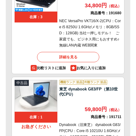
34,800円
商品番号：
191680
在庫：3
NEC VersaPro VKT16/X-2(CPU：Cor
e i5 8250U 1.6GHz/メモリ：8GB/SS
D：128GB) 当社一押しモデル！ ご
家庭でも、ビジネス用にもおすすめ♪
無線LAN内蔵 WEB関東
詳細を見る
比較リストに追加
機能ランク:並品
外観ランク:並品
中古品
東芝 dynabook G83/FP（第10世
代CPU）
59,800円
商品番号：
191711
在庫：1
Dynabook（旧東芝） dynabook G83/
お急ぎください
FP(CPU：Core i5 10210U 1.6GHz/メ