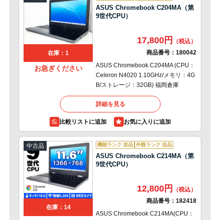
ASUS Chromebook C204MA（第
9世代CPU）
17,800円
商品番号：
180042
在庫：1
ASUS Chromebook C204MA (CPU：
お急ぎください
Celeron N4020 1.10GHz/メモリ：4G
B/ストレージ：32GB) 福岡倉庫
詳細を見る
比較リストに追加
機能ランク:並品
外観ランク:並品
中古品
ASUS Chromebook C214MA（第
9世代CPU）
12,800円
商品番号：
182418
在庫：14
ASUS Chromebook C214MA(CPU：