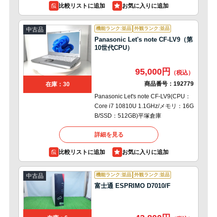
比較リストに追加
機能ランク:並品
外観ランク:並品
中古品
Panasonic Let's note CF-LV9（第
10世代CPU）
95,000円
商品番号：
192779
在庫：30
Panasonic Let's note CF-LV9(CPU：
Core i7 10810U 1.1GHz/メモリ：16G
B/SSD：512GB)平塚倉庫
詳細を見る
比較リストに追加
機能ランク:並品
外観ランク:並品
中古品
富士通 ESPRIMO D7010/F