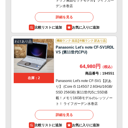
トップ液晶セットモデル】ライフガー
デン水巻店
詳細を見る
比較リストに追加
機能ランク:並品
外観ランク:訳あり品
わけあり品
Panasonic Let's note CF-SV1RDL
VS (第11世代CPU)
64,980円
商品番号：
194551
在庫：2
Panasonic Let's note CF-SV1【訳あ
り】 (Core i5 1145G7 2.6GHz/16GB/
SSD 256GB) 第11世代i5にSSD搭
載！メモリ16GBモデルのレッツノー
ト！ ライフガーデン水巻店
詳細を見る
比較リストに追加