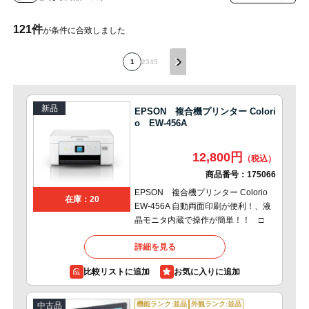
121
件
が条件に合致しました
1
2
3
4
5
新品
EPSON 複合機プリンター Colori
o EW-456A
12,800円
商品番号：
175066
EPSON 複合機プリンター Colorio
在庫：20
EW-456A 自動両面印刷が便利！、液
晶モニタ内蔵で操作が簡単！！ □
詳細を見る
比較リストに追加
機能ランク:並品
外観ランク:並品
中古品