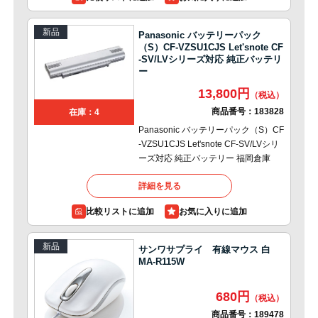
新品
Panasonic バッテリーパック
（S）CF-VZSU1CJS Let'snote CF
-SV/LVシリーズ対応 純正バッテリ
ー
13,800円
商品番号：
183828
在庫：4
Panasonic バッテリーパック（S）CF
-VZSU1CJS Let'snote CF-SV/LVシリ
ーズ対応 純正バッテリー 福岡倉庫
詳細を見る
比較リストに追加
新品
サンワサプライ 有線マウス 白
MA-R115W
680円
商品番号：
189478