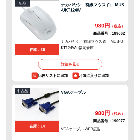
新品
ナカバヤシ 有線マウス 白 MUS
-UKT124W
980円
商品番号：
189662
ナカバヤシ 有線マウス 白 MUS-U
KT124W □福岡倉庫
在庫：36
詳細を見る
比較リストに追加
中古品
VGAケーブル
980円
商品番号：
190077
在庫：14
VGAケーブル WEB広告