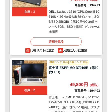
商品番号：
194273
DELL Latitude 3510 (CPU:Core i5 10
在庫：3
310U 4.4GHz(最大出力時)/メモリ:8G
B/SSD:256GB)【 第10世代Corei5 +
メモリ8GB、SSDを搭載】ビバモール
赤間店
詳細を見る
比較リストに追加
機能ランク:並品
外観ランク:並品
中古品
富士通 ESPRIMO D7010/E（第10
代CPU）
49,800円
在庫：2
商品番号：
194403
富士通 ESPRIMO D7010/F (CPU:Cor
e i5-10500 3.1GHz/メモリ:8GB/SSD:
240GB) 【第10世代CPU搭載、デスク