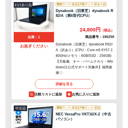
機能ランク:並品
外観ランク:訳あり品
わけあり品
Dynabook（旧東芝）dynabook R
82/A（第6世代CPU）
24,800円
商品番号：
190250
在庫：1
Dynabook（旧東芝）dynabook R82/
お急ぎください
A（訳あり）(CPU：Core m5 6Y57 2.
80GHz/メモリ：8GB/SSD：256GB)
【天板傷、キー・パームテカり・Win
dows11公式サポート対象外】福岡倉
庫◇
詳細を見る
比較リストに追加
機能ランク:並品
外観ランク:並品
中古品
NEC VersaPro VKT16/X-2（中古
パソコン）