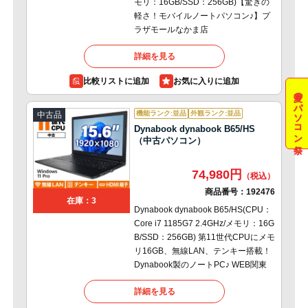
モリ：16GB/SSD：256GB)【驚きの
軽さ！モバイルノートパソコン♪】プ
ラザモールなかま店
詳細を見る
比較リストに追加
夏のパソコン祭
機能ランク:並品
外観ランク:並品
中古品
Dynabook dynabook B65/HS
（中古パソコン）
74,980円
商品番号：
192476
在庫：3
Dynabook dynabook B65/HS(CPU：
Core i7 1185G7 2.4GHz/メモリ：16G
B/SSD：256GB) 第11世代CPUにメモ
リ16GB、無線LAN、テンキー搭載！
Dynabook製のノートPC♪ WEB関東
詳細を見る