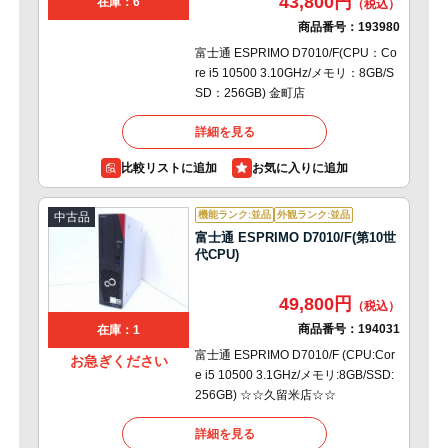
43,800円
在庫：6
商品番号：
193980
富士通 ESPRIMO D7010/F(CPU：Co
re i5 10500 3.10GHz/メモリ：8GB/S
SD：256GB) 金町店
詳細を見る
比較リストに追加
機能ランク:並品
外観ランク:並品
中古品
富士通 ESPRIMO D7010/F(第10世
代CPU)
49,800円
商品番号：
194031
在庫：1
富士通 ESPRIMO D7010/F (CPU:Cor
お急ぎください
e i5 10500 3.1GHz/メモリ:8GB/SSD:
256GB) ☆☆久留米店☆☆
詳細を見る